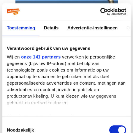
3 foto's van mees
0 stemmen
Toestemming
Details
Advertentie-instellingen
Ov
Verantwoord gebruik van uw gegevens
Wij en
onze 141 partners
verwerken je persoonlijke
gegevens (bijv. uw IP-adres) met behulp van
technologieën zoals cookies om informatie op uw
3 foto's van Pim
apparaat op te slaan en te gebruiken met als doel
gepersonaliseerde advertenties en content, metingen aan
24 stemmen
advertenties en content, inzicht in publiek en
productontwikkeling. U kunt kiezen wie uw gegevens
gebruikt en met welke doelen.
Als u het toestaat, willen we ook graag:
Informatie verzamelen over uw geografische
Toestemmingsselectie
Noodzakelijk
locatie, die tot een paar meter nauwkeurig kan zijn