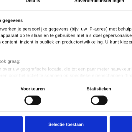
Details
Advertentie-instellingen
w gegevens
werken je persoonlijke gegevens (bijv. uw IP-adres) met behulp
apparaat op te slaan en te gebruiken met als doel gepersonalise
 content, inzicht in publiek en productontwikkeling. U kunt kiez
 ook graag:
 over uw geografische locatie, die tot een paar meter nauwkeuri
eren door het actief te scannen op specifieke eigenschappen (fing
onlijke gegevens worden verwerkt en stel uw voorkeuren in he
Voorkeuren
Statistieken
jzigen of intrekken in de Cookieverklaring.
ent en advertenties te personaliseren, om functies voor social
. Ook delen we informatie over jouw gebruik van onze site met 
e. Deze partners kunnen deze gegevens combineren met andere i
erzameld op basis van jouw gebruik van hun services.
Selectie toestaan