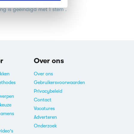
emmen is gesloten. Deze
ing is geëindigd met 1 stem .
r
Over ons
akken
Over ons
ethodes
Gebruikersvoorwaarden
Privacybeleid
werpen
Contact
ekeuze
Vacatures
xamens
Adverteren
m
Onderzoek
video's