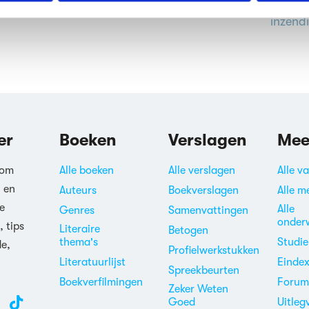
Het st
erden
die uw gegevens kunnen ontvangen en verwerken.
inzend
er
Boeken
Verslagen
Mee
 om
Alle boeken
Alle verslagen
Alle v
n en
Auteurs
Boekverslagen
Alle m
e
Alle
Genres
Samenvattingen
onder
, tips
Literaire
Betogen
thema's
Studi
de,
Profielwerkstukken
Literatuurlijst
Einde
Spreekbeurten
Boekverfilmingen
Foru
Zeker Weten
Goed
Uitleg