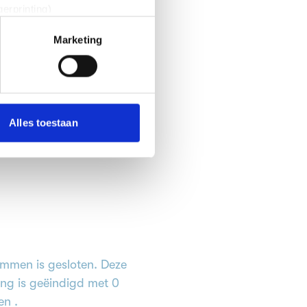
erprinting)
t
detailgedeelte
in. U kunt uw
Marketing
 media te bieden en om ons
onze partners voor social
nformatie die je aan ze hebt
Alles toestaan
emmen is gesloten. Deze
ing is geëindigd met 0
n .