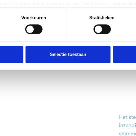
eren door het actief te scannen op specifieke eigenschappen (fing
onlijke gegevens worden verwerkt en stel uw voorkeuren in he
Voorkeuren
Statistieken
jzigen of intrekken in de Cookieverklaring.
ent en advertenties te personaliseren, om functies voor social
. Ook delen we informatie over jouw gebruik van onze site met 
e. Deze partners kunnen deze gegevens combineren met andere i
erzameld op basis van jouw gebruik van hun services.
Selectie toestaan
erden
die uw gegevens kunnen ontvangen en verwerken.
Het st
inzend
stemme