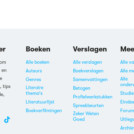
er
Boeken
Verslagen
Mee
 om
Alle boeken
Alle verslagen
Alle v
n en
Auteurs
Boekverslagen
Alle m
e
Alle
Genres
Samenvattingen
onder
, tips
Literaire
Betogen
thema's
Studi
de,
Profielwerkstukken
Literatuurlijst
Einde
Spreekbeurten
Boekverfilmingen
Foru
Zeker Weten
Goed
Uitleg
Archie