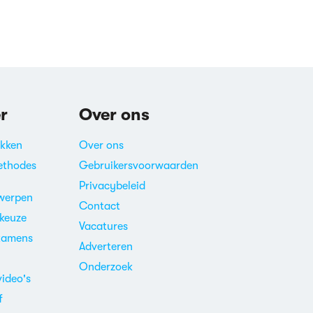
r
Over ons
akken
Over ons
ethodes
Gebruikersvoorwaarden
Privacybeleid
werpen
Contact
ekeuze
Vacatures
xamens
Adverteren
m
Onderzoek
video's
f