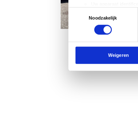
Uw apparaat identific
Toestemmingsselectie
Lees meer over hoe uw perso
Noodzakelijk
toestemming op elk moment wi
We gebruiken cookies om cont
websiteverkeer te analyseren
media, adverteren en analys
verstrekt of die ze hebben v
Weigeren
We werken samen met
63 d