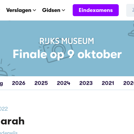
Eindexamens
Verslagen
Gidsen
Finale op 9 oktober
eg
2026
2025
2024
2023
2021
202
2022
marah
nderwijs