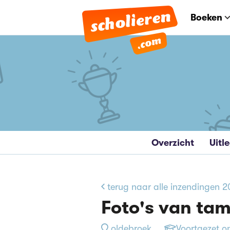
Boeken
Overzicht
Uitl
terug naar alle inzendingen 
Foto's van ta
oldebroek
Voortgezet o