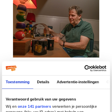
Toestemming
Details
Advertentie-instellingen
Ov
Verantwoord gebruik van uw gegevens
Wij en
onze 141 partners
verwerken je persoonlijke
gegevens (bijv. uw IP-adres) met behulp van