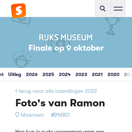
Finale op 9 oktober
ht
Uitleg
2026
2025
2024
2023
2021
2020
20
terug naar alle inzendingen 2022
Foto's van Ramon
Maarssen
MBO
Hoe kun je oude voorwerpen weer een