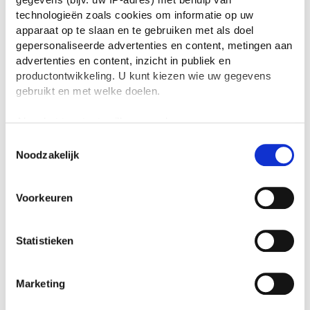
technologieën zoals cookies om informatie op uw
apparaat op te slaan en te gebruiken met als doel
gepersonaliseerde advertenties en content, metingen aan
advertenties en content, inzicht in publiek en
productontwikkeling. U kunt kiezen wie uw gegevens
gebruikt en met welke doelen.
Als u het toestaat, willen we ook graag:
Informatie verzamelen over uw geografische
Toestemmingsselectie
Noodzakelijk
locatie, die tot een paar meter nauwkeurig kan zijn
Uw apparaat identificeren door het actief te
scannen op specifieke eigenschappen (fingerprinting)
Voorkeuren
Lees meer over hoe uw persoonlijke gegevens worden
verwerkt en stel uw voorkeuren in het
detailgedeelte
in.
U kunt uw toestemming op elk moment wijzigen of
Statistieken
intrekken in de Cookieverklaring.
We gebruiken cookies om content en advertenties te
Marketing
personaliseren, om functies voor social media te bieden
en om ons websiteverkeer te analyseren. Ook delen we