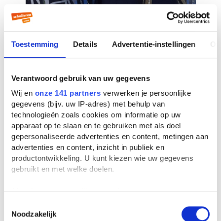
Toestemming
Details
Advertentie-instellingen
Ov
Verantwoord gebruik van uw gegevens
Wij en
onze 141 partners
verwerken je persoonlijke
gegevens (bijv. uw IP-adres) met behulp van
technologieën zoals cookies om informatie op uw
apparaat op te slaan en te gebruiken met als doel
gepersonaliseerde advertenties en content, metingen aan
advertenties en content, inzicht in publiek en
productontwikkeling. U kunt kiezen wie uw gegevens
gebruikt en met welke doelen.
Als u het toestaat, willen we ook graag:
Informatie verzamelen over uw geografische
Toestemmingsselectie
Noodzakelijk
locatie, die tot een paar meter nauwkeurig kan zijn