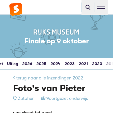
Finale op 9 oktober
ht
Uitleg
2026
2025
2024
2023
2021
2020
20
terug naar alle inzendingen 2022
Foto's van Pieter
Zutphen
Voortgezet onderwijs
van slecht tot goed