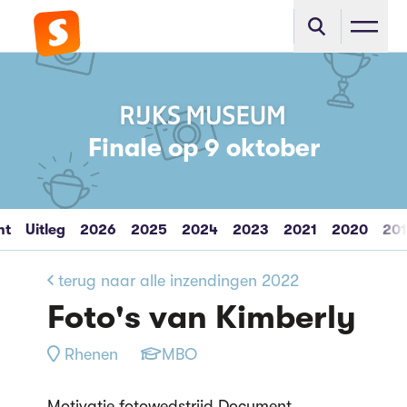
Finale op 9 oktober
ht
Uitleg
2026
2025
2024
2023
2021
2020
20
terug naar alle inzendingen 2022
Foto's van Kimberly
Rhenen
MBO
Motivatie fotowedstrijd Document