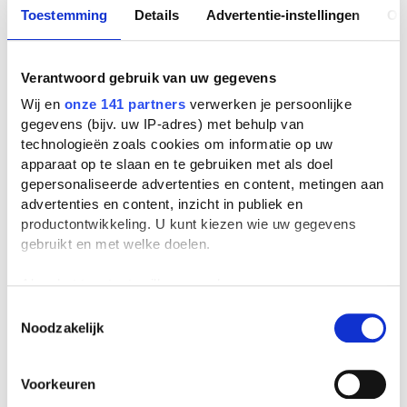
Toestemming
Details
Advertentie-instellingen
Ov
Verantwoord gebruik van uw gegevens
Wij en
onze 141 partners
verwerken je persoonlijke
gegevens (bijv. uw IP-adres) met behulp van
technologieën zoals cookies om informatie op uw
apparaat op te slaan en te gebruiken met als doel
gepersonaliseerde advertenties en content, metingen aan
advertenties en content, inzicht in publiek en
productontwikkeling. U kunt kiezen wie uw gegevens
gebruikt en met welke doelen.
Als u het toestaat, willen we ook graag:
Informatie verzamelen over uw geografische
Toestemmingsselectie
Noodzakelijk
locatie, die tot een paar meter nauwkeurig kan zijn
Uw apparaat identificeren door het actief te
scannen op specifieke eigenschappen (fingerprinting)
Voorkeuren
Lees meer over hoe uw persoonlijke gegevens worden