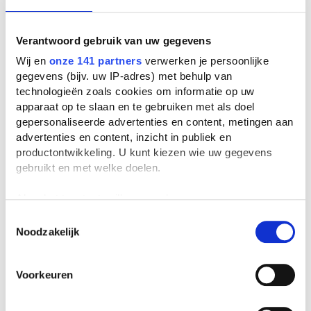
Verantwoord gebruik van uw gegevens
Wij en
onze 141 partners
verwerken je persoonlijke
gegevens (bijv. uw IP-adres) met behulp van
technologieën zoals cookies om informatie op uw
apparaat op te slaan en te gebruiken met als doel
gepersonaliseerde advertenties en content, metingen aan
advertenties en content, inzicht in publiek en
productontwikkeling. U kunt kiezen wie uw gegevens
gebruikt en met welke doelen.
Als u het toestaat, willen we ook graag:
Informatie verzamelen over uw geografische
Toestemmingsselectie
Noodzakelijk
locatie, die tot een paar meter nauwkeurig kan zijn
Uw apparaat identificeren door het actief te
scannen op specifieke eigenschappen (fingerprinting)
Voorkeuren
Lees meer over hoe uw persoonlijke gegevens worden
verwerkt en stel uw voorkeuren in het
detailgedeelte
in.
U kunt uw toestemming op elk moment wijzigen of