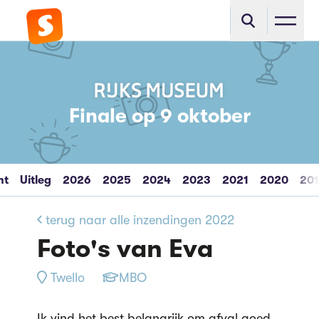
Finale op 9 oktober
ht
Uitleg
2026
2025
2024
2023
2021
2020
20
terug naar alle inzendingen 2022
Foto's van Eva
Twello
MBO
Ik vind het best belangrijk om afval goed