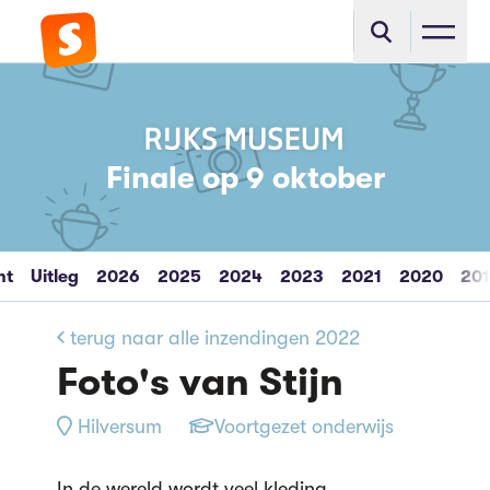
Finale op 9 oktober
ht
Uitleg
2026
2025
2024
2023
2021
2020
20
terug naar alle inzendingen 2022
Foto's van Stijn
Hilversum
Voortgezet onderwijs
In de wereld wordt veel kleding