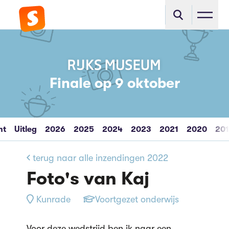
Finale op 9 oktober
ht
Uitleg
2026
2025
2024
2023
2021
2020
20
terug naar alle inzendingen 2022
Foto's van Kaj
Kunrade
Voortgezet onderwijs
Voor deze wedstrijd ben ik naar een