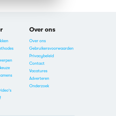
r
Over ons
akken
Over ons
ethodes
Gebruikersvoorwaarden
Privacybeleid
werpen
Contact
ekeuze
Vacatures
xamens
Adverteren
m
Onderzoek
video's
f