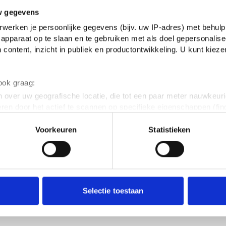
w gegevens
werken je persoonlijke gegevens (bijv. uw IP-adres) met behulp
apparaat op te slaan en te gebruiken met als doel gepersonalise
 content, inzicht in publiek en productontwikkeling. U kunt kiez
 ook graag:
 over uw geografische locatie, die tot een paar meter nauwkeuri
eren door het actief te scannen op specifieke eigenschappen (fing
onlijke gegevens worden verwerkt en stel uw voorkeuren in he
Voorkeuren
Statistieken
jzigen of intrekken in de Cookieverklaring.
ent en advertenties te personaliseren, om functies voor social
. Ook delen we informatie over jouw gebruik van onze site met 
Het st
e. Deze partners kunnen deze gegevens combineren met andere i
inzend
erzameld op basis van jouw gebruik van hun services.
Selectie toestaan
.
erden
die uw gegevens kunnen ontvangen en verwerken.