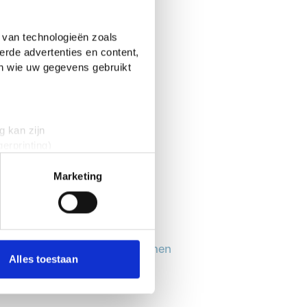
 van technologieën zoals
erde advertenties en content,
en wie uw gegevens gebruikt
g kan zijn
erprinting)
t
detailgedeelte
in. U kunt uw
Marketing
 media te bieden en om ons
onze partners voor social
emmen is gesloten. Deze
nformatie die je aan ze hebt
ing is geëindigd met 5 stemmen
Alles toestaan