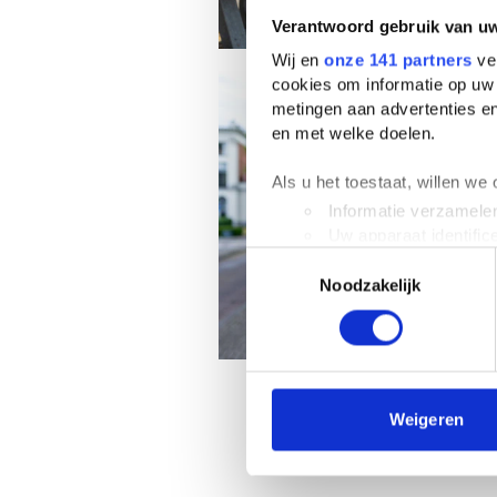
Verantwoord gebruik van u
Wij en
onze 141 partners
ver
cookies om informatie op uw 
metingen aan advertenties en
en met welke doelen.
Als u het toestaat, willen we
Informatie verzamelen
Uw apparaat identific
Toestemmingsselectie
Lees meer over hoe uw perso
Noodzakelijk
toestemming op elk moment wi
We gebruiken cookies om cont
websiteverkeer te analyseren
media, adverteren en analys
verstrekt of die ze hebben v
Weigeren
We werken samen met
63 d