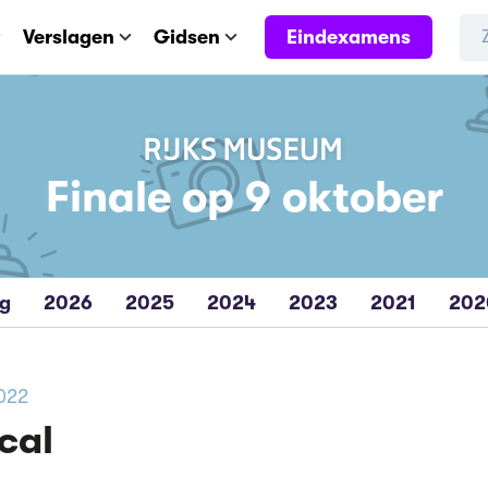
Eindexamens
Verslagen
Gidsen
Finale op 9 oktober
eg
2026
2025
2024
2023
2021
202
2022
cal