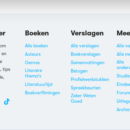
er
Boeken
Verslagen
Mee
 om
Alle boeken
Alle verslagen
Alle v
n en
Auteurs
Boekverslagen
Alle m
e
Alle
Genres
Samenvattingen
onder
, tips
Literaire
Betogen
thema's
Studi
de,
Profielwerkstukken
Literatuurlijst
Einde
Spreekbeurten
Boekverfilmingen
Foru
Zeker Weten
Goed
Uitleg
Archie