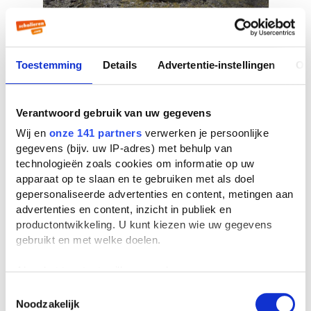
6 foto's van Lorenzo
37 stemmen
Toestemming
Details
Advertentie-instellingen
Ov
Verantwoord gebruik van uw gegevens
Wij en
onze 141 partners
verwerken je persoonlijke
gegevens (bijv. uw IP-adres) met behulp van
technologieën zoals cookies om informatie op uw
apparaat op te slaan en te gebruiken met als doel
gepersonaliseerde advertenties en content, metingen aan
advertenties en content, inzicht in publiek en
6 foto's van Jorik
productontwikkeling. U kunt kiezen wie uw gegevens
gebruikt en met welke doelen.
176 stemmen
Als u het toestaat, willen we ook graag:
Informatie verzamelen over uw geografische
Toestemmingsselectie
Noodzakelijk
locatie, die tot een paar meter nauwkeurig kan zijn