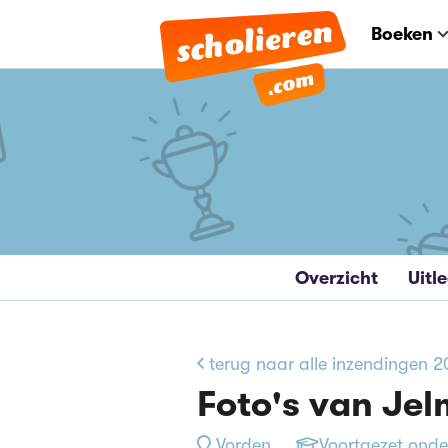
Boeken
Overzicht
Uitl
terug naar alle inzendingen 
Foto's van Jel
Vorden
Voortgezet onde