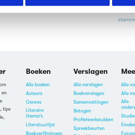
Het st
erden
die uw gegevens kunnen ontvangen en verwerken.
inzend
stemme
er
Boeken
Verslagen
Mee
 om
Alle boeken
Alle verslagen
Alle v
n en
Auteurs
Boekverslagen
Alle m
e
Alle
Genres
Samenvattingen
onder
, tips
Literaire
Betogen
thema's
Studi
de,
Profielwerkstukken
Literatuurlijst
Einde
Spreekbeurten
Boekverfilmingen
Foru