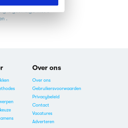
emmen is gesloten. Deze
ing is geëindigd met 0
n .
r
Over ons
akken
Over ons
ethodes
Gebruikersvoorwaarden
Privacybeleid
werpen
Contact
ekeuze
Vacatures
xamens
Adverteren
m