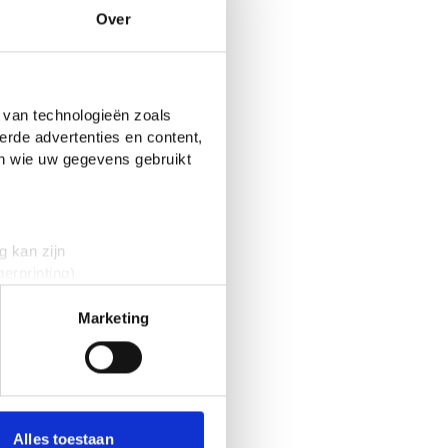
Over
 van technologieën zoals
erde advertenties en content,
en wie uw gegevens gebruikt
g kan zijn
erprinting)
t
detailgedeelte
in. U kunt uw
Marketing
 media te bieden en om ons
onze partners voor social
nformatie die je aan ze hebt
Alles toestaan