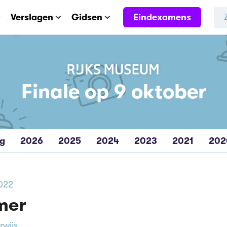
Eindexamens
Verslagen
Gidsen
Finale op 9 oktober
eg
2026
2025
2024
2023
2021
202
2022
mer
rwijs