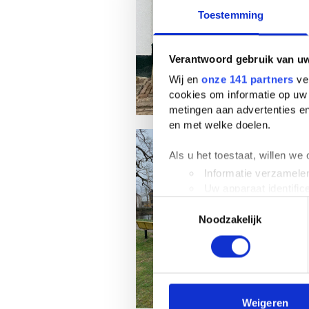
Toestemming
Verantwoord gebruik van u
Wij en
onze 141 partners
ver
cookies om informatie op uw 
metingen aan advertenties en
en met welke doelen.
Als u het toestaat, willen we
Informatie verzamelen
Uw apparaat identific
Toestemmingsselectie
Lees meer over hoe uw perso
Noodzakelijk
toestemming op elk moment wi
We gebruiken cookies om cont
websiteverkeer te analyseren
media, adverteren en analys
verstrekt of die ze hebben v
Weigeren