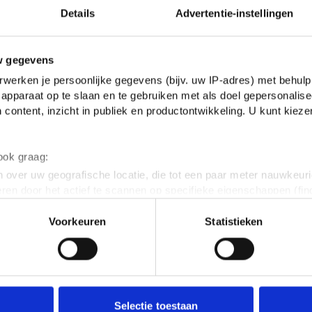
Details
Advertentie-instellingen
w gegevens
werken je persoonlijke gegevens (bijv. uw IP-adres) met behulp
apparaat op te slaan en te gebruiken met als doel gepersonalise
 content, inzicht in publiek en productontwikkeling. U kunt kiez
 ook graag:
 over uw geografische locatie, die tot een paar meter nauwkeuri
eren door het actief te scannen op specifieke eigenschappen (fing
onlijke gegevens worden verwerkt en stel uw voorkeuren in he
Voorkeuren
Statistieken
jzigen of intrekken in de Cookieverklaring.
ent en advertenties te personaliseren, om functies voor social
. Ook delen we informatie over jouw gebruik van onze site met 
e. Deze partners kunnen deze gegevens combineren met andere i
erzameld op basis van jouw gebruik van hun services.
Selectie toestaan