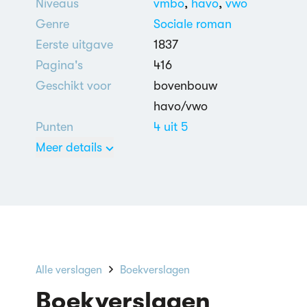
Niveaus
vmbo
,
havo
,
vwo
Genre
Sociale roman
Eerste uitgave
1837
Pagina's
416
Geschikt voor
bovenbouw
havo/vwo
Punten
4 uit 5
Meer details
Engels
Oliver Twist (1948)
Oliver Twist (2005)
Alle verslagen
Boekverslagen
Boekverslagen