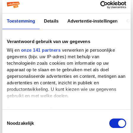
Dickens
Boekverslag Engels door een
scholier
| 4e klas havo
Toestemming
Details
Advertentie-instellingen
Ov
Verantwoord gebruik van uw gegevens
Oliver Twist door Charles
Wij en
onze 141 partners
verwerken je persoonlijke
Dickens
gegevens (bijv. uw IP-adres) met behulp van
Boekverslag Engels door een
technologieën zoals cookies om informatie op uw
scholier
apparaat op te slaan en te gebruiken met als doel
gepersonaliseerde advertenties en content, metingen aan
advertenties en content, inzicht in publiek en
Oliver Twist door Charles
productontwikkeling. U kunt kiezen wie uw gegevens
Dickens
gebruikt en met welke doelen.
Boekverslag Engels door een
scholier
| 3e klas vwo
Als u het toestaat, willen we ook graag:
Informatie verzamelen over uw geografische
Toestemmingsselectie
Oliver Twist door Charles
Noodzakelijk
locatie, die tot een paar meter nauwkeurig kan zijn
Dickens
Uw apparaat identificeren door het actief te