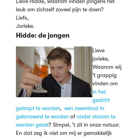
Lieve Hidde, waarom vinden jongens het
leuk om zichzelf zoveel pijn te doen?
Liefs,
Jorieke.
Hidde: de jongen
Lieve
jorieke,
Waarom wij
't grappig
vinden om
in het
gezicht
getrapt te worden
,
een zwembad in
gelanceerd te worden
of
onder stroom te
worden gezet
? Simpel, 't zit in onze natuur.
En dat zeg ik niet om mij er gemakkelijk