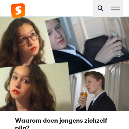
Waarom doen jongens zichzelf
pijn?