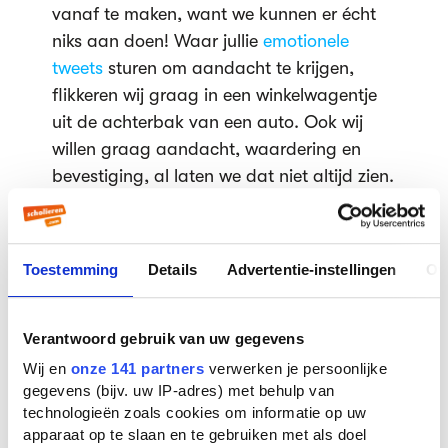
vanaf te maken, want we kunnen er écht
niks aan doen! Waar jullie
emotionele
tweets
sturen om aandacht te krijgen,
flikkeren wij graag in een winkelwagentje
uit de achterbak van een auto. Ook wij
willen graag aandacht, waardering en
bevestiging, al laten we dat niet altijd zien.
Ander voorbeeld: kleren. Als jullie weer eens
kleding hebben gekocht, laten jullie 't vast
zien aan vriendinnen. "Wat vind je ervan?"
Toestemming
Details
Advertentie-instellingen
Ov
vraag je. Doen wij ook. Het enige verschil is
dat wij niet altijd kleren aan hebben
en dat
onze vrienden je vooral keihard uitlachen.
Verantwoord gebruik van uw gegevens
Wij jongens zijn nu eenmaal géén watjes.
Wij en
onze 141 partners
verwerken je persoonlijke
Ik doe er niet aan mee, trouwens. Ik heb 'n
gegevens (bijv. uw IP-adres) met behulp van
technologieën zoals cookies om informatie op uw
andere hobby
.
apparaat op te slaan en te gebruiken met als doel
Liefs,