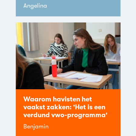
Angelina
Waarom havisten het
vaakst zakken: 'Het is een
verdund vwo-programma'
Benjamin