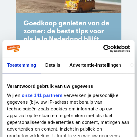
Goedkoop genieten van de
zomer: de beste tips voor
als je in Nederland blijft
Yolande
Toestemming
Details
Advertentie-instellingen
Ov
Verantwoord gebruik van uw gegevens
Wij en
onze 141 partners
verwerken je persoonlijke
gegevens (bijv. uw IP-adres) met behulp van
technologieën zoals cookies om informatie op uw
apparaat op te slaan en te gebruiken met als doel
gepersonaliseerde advertenties en content, metingen aan
advertenties en content, inzicht in publiek en
productontwikkeling. U kunt kiezen wie uw gegevens
Weinig aandacht voor het