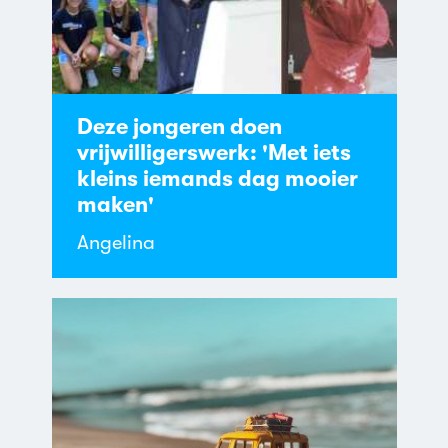
Deze jongeren doen
vrijwilligerswerk: 'Met iets
kleins iemands dag mooier
maken'
Angelina