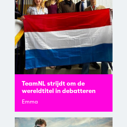
TeamNL strijdt om de
wereldtitel in debatteren
Emma