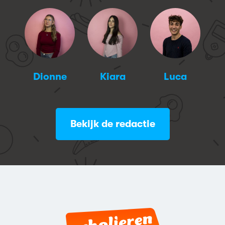
n
Dionne
Kiara
Luca
M
Bekijk de redactie