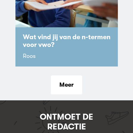
Wat vind jij van de n-termen
voor vwo?
Roos
Meer
ONTMOET DE
REDACTIE