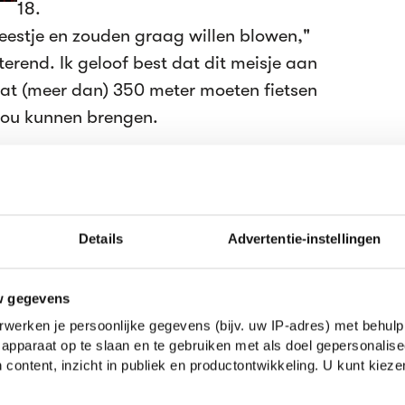
18.
estje en zouden graag willen blowen,"
sterend. Ik geloof best dat dit meisje aan
at (meer dan) 350 meter moeten fietsen
zou kunnen brengen.
e verleiding? Dat je helemaal niet van
, maar een wietwalm ruikt op de fiets
Details
Advertentie-instellingen
enlijk"? Ik spreek een blowende vriend van
nieuwe regel te dicht bij een coffeeshop
w gegevens
ijna niemand naar de shop. Er zijn maar
werken je persoonlijke gegevens (bijv. uw IP-adres) met behulp
apparaat op te slaan en te gebruiken met als doel gepersonalise
je zouden kunnen halen, dus het is zo
 content, inzicht in publiek en productontwikkeling. U kunt kiez
derjarige."