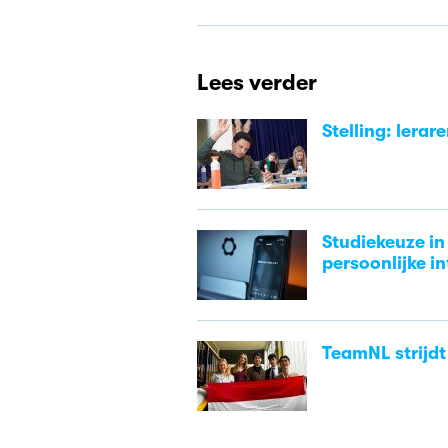
Lees verder
Stelling: lerar
Studiekeuze in 
persoonlijke in
TeamNL strijdt