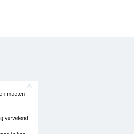
ien moeten
rg vervelend