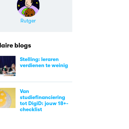
Rutger
aire blogs
Stelling: leraren
verdienen te weinig
Van
studiefinanciering
tot DigiD: jouw 18+-
checklist