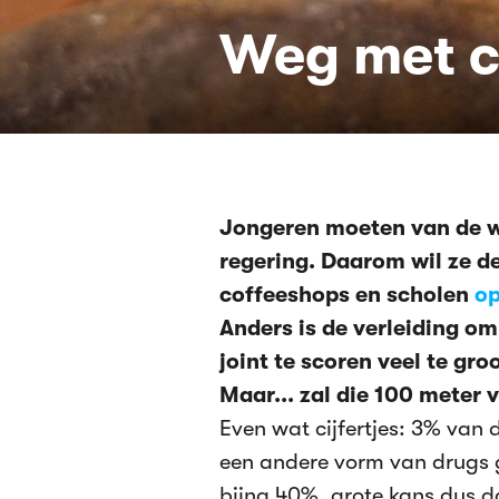
Weg met c
Jongeren moeten van de wi
regering. Daarom wil ze d
coffeeshops en scholen
o
Anders is de verleiding om
joint te scoren veel te gro
Maar... zal die 100 meter 
Even wat cijfertjes: 3% van d
een andere vorm van drugs ge
bijna 40%, grote kans dus da