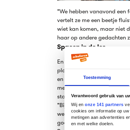
"We hebben vanavond een fe
vertelt ze me een beetje flui
wiet kan komen, maar niet d
haar op andere gedachten 
Spacen in de les
En hoe zit 't met de spontan
plan bent om te gaan blowen
Toestemming
en denkt: "ja, wel zin in eig
me, wiens school volgens de 
staat.
Verantwoord gebruik van u
"Bij mij op school gaat er b
Wij en
onze 141 partners
ver
cookies om informatie op uw 
weinig 18+'ers die iets voor 
metingen aan advertenties en
goed als onmogelijk als min
en met welke doelen.