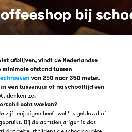
offeeshop bij scho
et afblijven, vindt de Nederlandse
e minimale afstand tussen
pschroeven
van 250 naar 350 meter.
 in een tussenuur of na schooltijd een
ot, denken ze.
verschil echt werken?
e vijftienjarigen heeft wel 'ns geblowd of
bruikt. Bij de achttienjarigen is dat
t dat gebeurt tijdens de schoolcarrière.