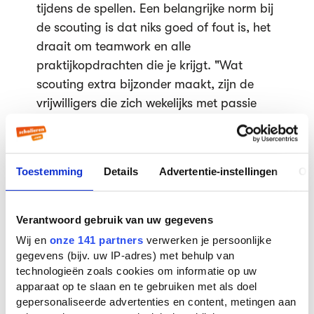
tijdens de spellen. Een belangrijke norm bij
de scouting is dat niks goed of fout is, het
draait om teamwork en alle
praktijkopdrachten die je krijgt. "Wat
scouting extra bijzonder maakt, zijn de
vrijwilligers die zich wekelijks met passie
inzetten. Scouting is echt voor de stoere
mensen die volop genieten van avontuur!",
vertelt Susanne.
Toestemming
Details
Advertentie-instellingen
Ov
Dit wil je ook lezen:
Wij zijn geen fucking
Verantwoord gebruik van uw gegevens
padvinders!
Wij en
onze 141 partners
verwerken je persoonlijke
gegevens (bijv. uw IP-adres) met behulp van
technologieën zoals cookies om informatie op uw
Plezier
apparaat op te slaan en te gebruiken met als doel
gepersonaliseerde advertenties en content, metingen aan
Scouting is voor Susanne altijd al een