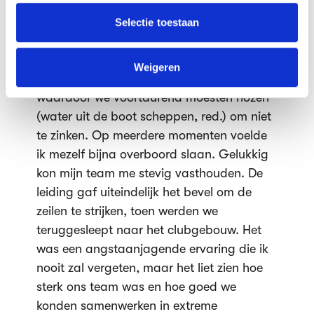
"Tijdens mijn tijd als zeeverkenner mocht ik
informatie die je aan ze hebt verstrekt of die ze hebben
verzameld op basis van jouw gebruik van hun services.
met mijn meidenboot het water op. Het
Selectie toestaan
enorme meer werd geteisterd door regen,
We werken samen met
63 derden
die uw gegevens
onweer en krachtige windstoten. Onze
kunnen ontvangen en verwerken.
Weigeren
boot begon te kantelen en liep vol water,
waardoor we voortdurend moesten hozen
(water uit de boot scheppen, red.) om niet
te zinken. Op meerdere momenten voelde
ik mezelf bijna overboord slaan. Gelukkig
kon mijn team me stevig vasthouden. De
leiding gaf uiteindelijk het bevel om de
zeilen te strijken, toen werden we
teruggesleept naar het clubgebouw. Het
was een angstaanjagende ervaring die ik
nooit zal vergeten, maar het liet zien hoe
sterk ons team was en hoe goed we
konden samenwerken in extreme