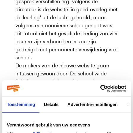
gesprek verschillen erg: volgens de
directeur is de website 'in goed overleg met
de leerling' uit de lucht gehaald, maar
volgens een anonieme schoolgenoot was
dit totaal niet het geval; de leerling zou vier
lesuren zijn verhoord en er zou zijn
gedreigd met permanente verwijdering van
school.
De makers van de nieuwe website gaan
intussen gewoon door. De school wilde
Scholieren.com helaas niet voorzien van
een toelichting op de situatie. "We hebben
geaccepteerd dat de website bestaat en
Toestemming
Details
Advertentie-instellingen
Ov
onze directeur wil er verder niets meer over
kwijt," aldus een woordvoerder.
Verantwoord gebruik van uw gegevens
Gepubliceerd op 23 september 2014