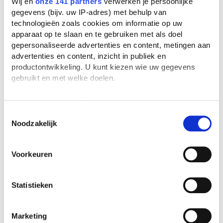
Wij en
onze 141 partners
verwerken je persoonlijke
gegevens (bijv. uw IP-adres) met behulp van
technologieën zoals cookies om informatie op uw
apparaat op te slaan en te gebruiken met als doel
gepersonaliseerde advertenties en content, metingen aan
Lees verder
advertenties en content, inzicht in publiek en
productontwikkeling. U kunt kiezen wie uw gegevens
Stelling: leraren verdienen te
gebruikt en met welke doelen.
weinig
Als u het toestaat, willen we ook graag:
Informatie verzamelen over uw geografische
Toestemmingsselectie
Noodzakelijk
locatie, die tot een paar meter nauwkeurig kan zijn
Studiekeuze in AI-tijdperk:
'Uiteindelijk gaat het om
Uw apparaat identificeren door het actief te
persoonlijke interesses'
scannen op specifieke eigenschappen (fingerprinting)
Voorkeuren
Lees meer over hoe uw persoonlijke gegevens worden
verwerkt en stel uw voorkeuren in het
detailgedeelte
in.
TeamNL strijdt om de wereldtitel
U kunt uw toestemming op elk moment wijzigen of
in debatteren
Statistieken
intrekken in de Cookieverklaring.
We gebruiken cookies om content en advertenties te
Marketing