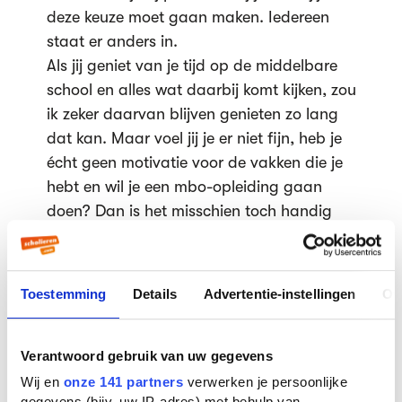
deze keuze moet gaan maken. Iedereen
staat er anders in.
Als jij geniet van je tijd op de middelbare
school en alles wat daarbij komt kijken, zou
ik zeker daarvan blijven genieten zo lang
dat kan. Maar voel jij je er niet fijn, heb je
écht geen motivatie voor de vakken die je
hebt en wil je een mbo-opleiding gaan
doen? Dan is het misschien toch handig
om je er verder over in te lezen.
Mijn keuze tot nu toe
Toestemming
Details
Advertentie-instellingen
Ov
Ik ben zelf nog erg aan het twijfelen,
iedereen raadt wat anders aan. Mijn
mentor heeft een geweldige metafoor
Verantwoord gebruik van uw gegevens
bedacht waar ik steeds aan moet denken:
Wij en
onze 141 partners
verwerken je persoonlijke
gegevens (bijv. uw IP-adres) met behulp van