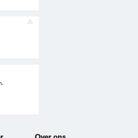
n.
r
Over ons