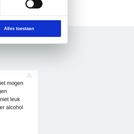
 media te bieden en om ons
onze partners voor social
nformatie die je aan ze hebt
Alles toestaan
Niet mogen
gen
niet leuk
er alcohol