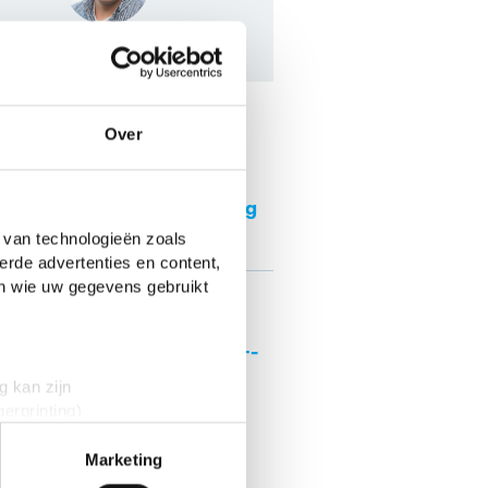
Tim
aire blogs
Over
Stelling: leraren
verdienen te weinig
 van technologieën zoals
erde advertenties en content,
en wie uw gegevens gebruikt
Van
studiefinanciering
tot DigiD: jouw 18+-
checklist
g kan zijn
erprinting)
t
detailgedeelte
in. U kunt uw
Marketing