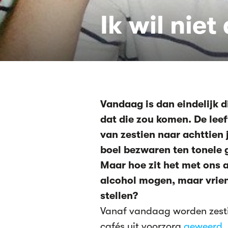
Ik wil niet
Vandaag is dan eindelijk 
dat die zou komen. De lee
van zestien naar achttien j
boel bezwaren ten tonele 
Maar hoe zit het met ons a
alcohol mogen, maar vrie
stellen?
Vanaf vandaag worden zestie
cafés uit voorzorg
geweerd
,