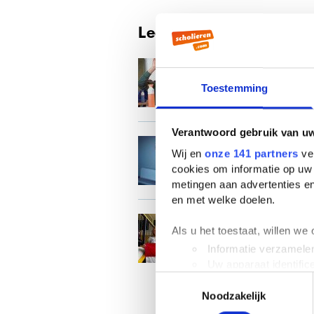
Lees verder
Stelling: lerar
Toestemming
Verantwoord gebruik van u
Studiekeuze in 
Wij en
onze 141 partners
ver
persoonlijke in
cookies om informatie op uw 
metingen aan advertenties en
en met welke doelen.
TeamNL strijdt
Als u het toestaat, willen we
Informatie verzamelen
Uw apparaat identific
Toestemmingsselectie
Lees meer over hoe uw perso
Noodzakelijk
toestemming op elk moment wi