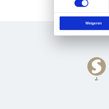
We gebruiken cookies om cont
websiteverkeer te analyseren
media, adverteren en analys
verstrekt of die ze hebben v
Weigeren
We werken samen met
63 d
J.