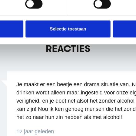
ent en advertenties te personaliseren, om functies voor social
. Ook delen we informatie over jouw gebruik van onze site met 
e. Deze partners kunnen deze gegevens combineren met andere i
erzameld op basis van jouw gebruik van hun services.
Selectie toestaan
erden
die uw gegevens kunnen ontvangen en verwerken.
REACTIES
Je maakt er een beetje een drama situatie van. 
drinken wordt alleen maar ingesteld voor onze ei
veiligheid, en je doet net alsof het zonder alcohol 
kan zijn! Nou ik ken genoeg mensen die het zond
net zo naar hun zin hebben als met alcohol!
12 jaar geleden