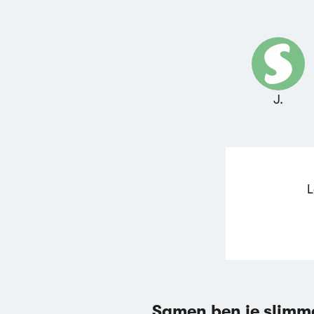
J.
L
Samen ben je slimm