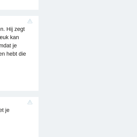
n. Hij zegt
 leuk kan
omdat je
en hebt die
t je