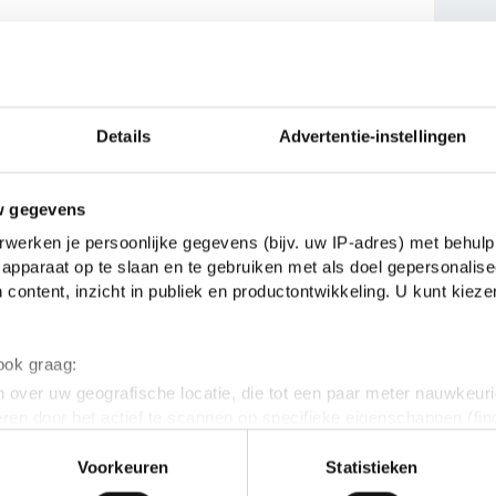
en verdienen te weinig
Popul
Details
Advertentie-instellingen
w gegevens
AI-tijdperk: 'Uiteindelijk gaat het om
werken je persoonlijke gegevens (bijv. uw IP-adres) met behulp
teresses'
apparaat op te slaan en te gebruiken met als doel gepersonalise
 content, inzicht in publiek en productontwikkeling. U kunt kiez
 om de wereldtitel in debatteren
 ook graag:
 over uw geografische locatie, die tot een paar meter nauwkeuri
eren door het actief te scannen op specifieke eigenschappen (fing
onlijke gegevens worden verwerkt en stel uw voorkeuren in he
Voorkeuren
Statistieken
jzigen of intrekken in de Cookieverklaring.