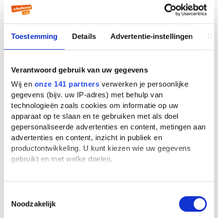
Maar waarvoor gebruikt je school het geld
van de vrijwillige ouderbijdrage eigenlijk?
In mijn schoolgids staat dat beschreven. Ik
Toestemming
Details
Advertentie-instellingen
Ov
schrik als ik zie waar je als ouder aan mee
moet betalen. Zo betaal je bij mij op school
Verantwoord gebruik van uw gegevens
een ouderbijdrage van 75 euro voor onder
Wij en
onze 141 partners
verwerken je persoonlijke
meer de leerlingenraad,
gegevens (bijv. uw IP-adres) met behulp van
bezinningsmateriaal en een
technologieën zoals cookies om informatie op uw
solidariteitsfonds. Wat het is? Geen idee,
apparaat op te slaan en te gebruiken met als doel
gepersonaliseerde advertenties en content, metingen aan
maar toch betalen alle ouders het. Voor de
advertenties en content, inzicht in publiek en
meeste excursies moet je zelfs nog extra
productontwikkeling. U kunt kiezen wie uw gegevens
bijbetalen
gebruikt en met welke doelen.
Wat kan jij doen?
Als u het toestaat, willen we ook graag:
De nieuwe wet zegt ook dat expliciet in de
Informatie verzamelen over uw geografische
Toestemmingsselectie
Noodzakelijk
locatie, die tot een paar meter nauwkeurig kan zijn
schoolgids vermeld moet staan dat de
Uw apparaat identificeren door het actief te