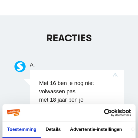
REACTIES
A.
Met 16 ben je nog niet
volwassen pas
met 18 jaar ben je
jongvolwassen en dat is erger
ik word het dit jaar nog zelf
dingen betalen en
Toestemming
Details
Advertentie-instellingen
Ov
studifinaciering en daar hoef jij