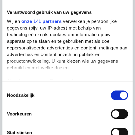
nog niet mee bezig te zijn dus
zeur niet!
Verantwoord gebruik van uw gegevens
en je kan er toch niks aan
Wij en
onze 141 partners
verwerken je persoonlijke
doen!
gegevens (bijv. uw IP-adres) met behulp van
technologieën zoals cookies om informatie op uw
apparaat op te slaan en te gebruiken met als doel
13 jaar geleden
gepersonaliseerde advertenties en content, metingen aan
advertenties en content, inzicht in publiek en
productontwikkeling. U kunt kiezen wie uw gegevens
Lotte
gebruikt en met welke doelen.
Als u het toestaat, willen we ook graag:
Rustig maar. Dit stukje was
Informatie verzamelen over uw geografische
Toestemmingsselectie
niet zo serieus bedoeld.
Noodzakelijk
locatie, die tot een paar meter nauwkeurig kan zijn
Uw apparaat identificeren door het actief te
13 jaar geleden
scannen op specifieke eigenschappen (fingerprinting)
Voorkeuren
Lees meer over hoe uw persoonlijke gegevens worden
verwerkt en stel uw voorkeuren in het
detailgedeelte
in.
U kunt uw toestemming op elk moment wijzigen of
Pim
Statistieken