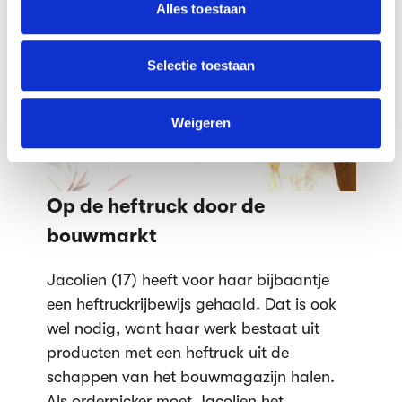
partners voor social media, adverteren en analyse. Deze
Alles toestaan
partners kunnen deze gegevens combineren met andere
informatie die je aan ze hebt verstrekt of die ze hebben
verzameld op basis van jouw gebruik van hun services.
Selectie toestaan
We werken samen met
63 derden
die uw gegevens
kunnen ontvangen en verwerken.
Weigeren
Op de heftruck door de
bouwmarkt
Jacolien (17) heeft voor haar bijbaantje
een heftruckrijbewijs gehaald. Dat is ook
wel nodig, want haar werk bestaat uit
producten met een heftruck uit de
schappen van het bouwmagazijn halen.
Als orderpicker moet Jacolien het