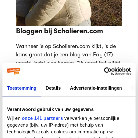
Bloggen bij Scholieren.com
Wanneer je op Scholieren.com kijkt, is de
kans groot dat je een blog van Fay (17)
voorbij hebt zien komen. "Ik vond het altijd
al leuk als we voor Nederlands iets
moesten schrijven. Dit merkte mijn lerares
ook en toen zij de vacature voorbij zag
Toestemming
Details
Advertentie-instellingen
Ov
komen, vroeg ze me of dat niet iets voor
mij zou zijn.
Een paar dagen later was m'n
Verantwoord gebruik van uw gegevens
sollicitatie verstuurd."
Wij en
onze 141 partners
verwerken je persoonlijke
gegevens (bijv. uw IP-adres) met behulp van
De blogs mogen over van alles gaan en in
technologieën zoals cookies om informatie op uw
allerlei vormen zijn: een reportage,