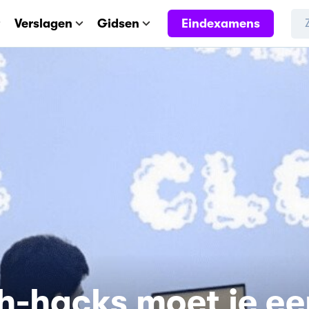
Eindexamens
Verslagen
Gidsen
h-hacks moet je ee