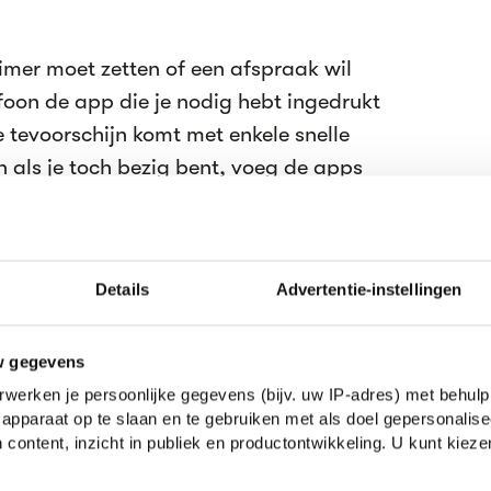
 timer moet zetten of een afspraak wil
foon de app die je nodig hebt ingedrukt
e tevoorschijn komt met enkele snelle
En als je toch bezig bent, voeg de apps
oe aan je startscherm.
 lang worden als ik alle shortcuts
Details
Advertentie-instellingen
elingen veel sneller te doen) ga
en hoop. Dit zijn enkele voor je telefoon
w gegevens
Druk je geluid- en luidsprekerknop in voor
werken je persoonlijke gegevens (bijv. uw IP-adres) met behulp
apparaat op te slaan en te gebruiken met als doel gepersonalise
ampknop ingedrukt om de felheid ervan
 content, inzicht in publiek en productontwikkeling. U kunt kiez
luid op 100 staat, is dit niet het hardste
aar de instellingen gaat, kan je je telefoon