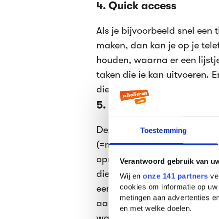
4. Quick access
Als je bijvoorbeeld snel een
maken, dan kan je op je tele
houden, waarna er een lijstj
taken die je kan uitvoeren. 
die je vaak gebruikt gelijk t
5. Short cuts
Deze lijst kan bijna oneindig
Toestemming
(=manieren om bepaalde hand
opnoemen, want het zijn er e
Verantwoord gebruik van u
die ik zelf erg handig vind. 
Wij en
onze 141 partners
ver
cookies om informatie op uw 
een screenshot. Hou je zakl
metingen aan advertenties en
aan te passen. Wanneer je ge
en met welke doelen.
wat je telefoon kan. Als je n