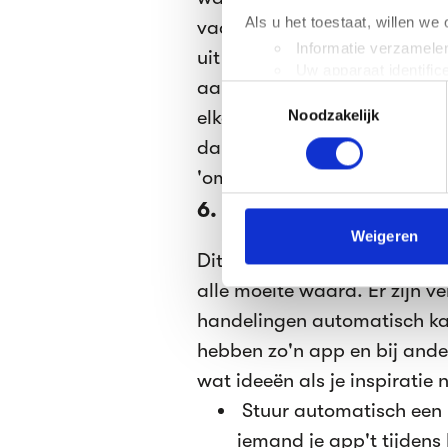
Als u het toestaat, willen we
vaak tot 30 procent hoger ze
Informatie verzamelen
uit te zetten. Ten slotte kan 
Uw apparaat identific
aanzetten als je iemand aan 
Toestemmingsselectie
Lees meer over hoe uw perso
elke telefoon heeft dit, maa
Noodzakelijk
toestemming op elk moment wi
dan kan je de luidspreker-o
We gebruiken cookies om cont
'omgevingsgeluiden dempen
websiteverkeer te analyseren
media, adverteren en analys
6. Automatisering
verstrekt of die ze hebben v
Weigeren
Dit kost misschien wat tijd o
We werken samen met
63 d
alle moeite waard. Er zijn 
handelingen automatisch ka
hebben zo'n app en bij ande
wat ideeën als je inspiratie
Stuur automatisch een b
iemand je app't tijdens 