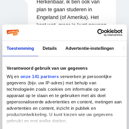
Herkenbaar, ik ben ook van
plan te gaan studeren in
Engeland (of Amerika). Het
kost wat, maar je kunt gewoon
een relatief goedkope lening
afsluiten die je pas terug hoeft
te betalen als je een bepaald
Toestemming
Details
Advertentie-instellingen
Ov
bedrag verdient. En met een
diploma van Cambridge is het
Verantwoord gebruik van uw gegevens
zo weer terugverdiend.
Reageren
Wij en
onze 141 partners
verwerken je persoonlijke
gegevens (bijv. uw IP-adres) met behulp van
13 jaar geleden
technologieën zoals cookies om informatie op uw
apparaat op te slaan en te gebruiken met als doel
gepersonaliseerde advertenties en content, metingen aan
J.
advertenties en content, inzicht in publiek en
productontwikkeling. U kunt kiezen wie uw gegevens
gebruikt en met welke doelen.
Hi Tim