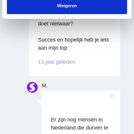
kunnen ontvangen en verwerken.
Weigeren
komen en dat is toch
uiteindelijk waar je het voor
doet nietwaar?
Succes en hopelijk heb je iets
aan mijn top
13 jaar geleden
M.
Er zijn nog mensen in
Nederland die durven te