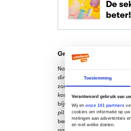
De se
beter!
Gratisssss
Na je 21e zit je vaak nog ge
dingen zelf betalen. Je zit 
Toestemming
zorgverzekering waarschijnli
kosten zoals boodschappen e
Verantwoord gebruik van u
bijspringen en jij krap bij k
Wij en
onze 141 partners
ver
pil - of andere anticoncepti
cookies om informatie op uw 
metingen aan advertenties en
besparen. Dit zou ervoor ku
en met welke doelen.
aantal ongewenste zwanger