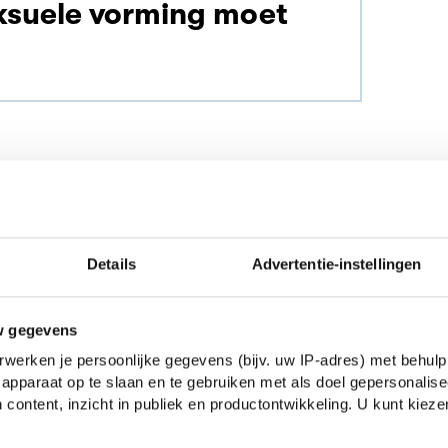
ksuele vorming moet
woon op school en moet je sowieso al veel
misschien op kamers, je ouders betalen je
Details
Advertentie-instellingen
jk niet meer en je hebt nog de andere
n uitgaan. Als je ouders niet kunnen
w gegevens
as zit, kun je in de verleiding komen om de
werken je persoonlijke gegevens (bijv. uw IP-adres) met behulp
e - niet meer te nemen om kosten te
apparaat op te slaan en te gebruiken met als doel gepersonalise
 content, inzicht in publiek en productontwikkeling. U kunt kiez
nnen zorgen dat in de toekomst het
schappen stijgt.