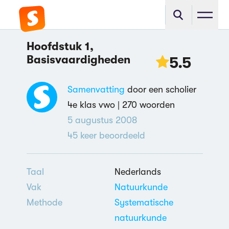
Hoofdstuk 1,
Basisvaardigheden
5.5
Samenvatting
door een scholier
4e klas vwo |
270 woorden
5 augustus 2008
45
keer beoordeeld
Taal
Nederlands
Vak
Natuurkunde
Methode
Systematische
natuurkunde