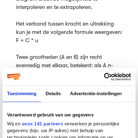
interpoleren en te extrapoleren.
Het verband tussen kracht en uitrekking
kun je met de volgende formule weergeven:
F = C * u
Twee grootheden (A en B) zijn recht
evenredig met elkaar, betekent: als A n-
maal zo groot wordt, wordt B ook n-maal
zo groot. Bovendien is het dan zo
- dat de grafische voorstelling een rechte
Toestemming
Details
Advertentie-instellingen
Ov
lijn door de oorsprong is;
- dat in formulevorm geldt: B = constante *
Verantwoord gebruik van uw gegevens
A
Hierbij kan uit de steilheid van de rechte de
Wij en
onze 141 partners
verwerken je persoonlijke
gegevens (bijv. uw IP-adres) met behulp van
waarde van de constante worden
technologieën zoals cookies om informatie op uw