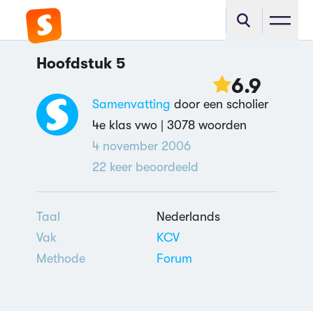
Hoofdstuk 5
6.9
Samenvatting
door een scholier
4e klas vwo |
3078 woorden
4 november 2006
22
keer beoordeeld
Taal
Nederlands
Vak
KCV
Methode
Forum