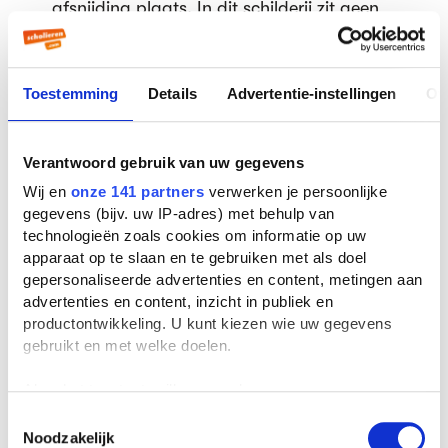
afsnijding plaats. In dit schilderij zit geen
beweging door het ontbreken van
achtergrond en diepte. Er ontbreekt ook
emotie. Het geheel maakt een sombere,
Toestemming
Details
Advertentie-instellingen
Ov
slordige en morsige indruk.
Nazi-kunst
Verantwoord gebruik van uw gegevens
Kunst moest in het nazi-Duitsland een
Wij en
onze 141 partners
verwerken je persoonlijke
geïdealiseerd beeld van de werkelijkheid
gegevens (bijv. uw IP-adres) met behulp van
geven. Ze moesten doelstellingen van het
technologieën zoals cookies om informatie op uw
apparaat op te slaan en te gebruiken met als doel
nationaal-socialisme promoten en
gepersonaliseerde advertenties en content, metingen aan
getuigen van protiottisme. Alles werd
advertenties en content, inzicht in publiek en
gebruikt om Hilter te verheerlijken
productontwikkeling. U kunt kiezen wie uw gegevens
gebruikt en met welke doelen.
Ivo Saliger
Hier zie je Paris in een moderne korte broek.
Als u het toestaat, willen we ook graag:
Het hele tafereel speelt zich ook nog eens
Informatie verzamelen over uw geografische
Toestemmingsselectie
af in de Oostenrijkse Alpen. De vrouwen
Noodzakelijk
locatie, die tot een paar meter nauwkeurig kan zijn