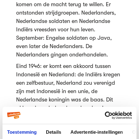
komen om de macht terug te willen. Er
ontstonden strijdgroepen. Nederlanders,
Nederlandse soldaten en Nederlandse
Indiërs vreesden voor hun leven.
September: Engelse soldaten op Java,
even later de Nederlanders. De
Nederlanders gingen onderhandelen.
Eind 1946: er komt een akkoord tussen
Indonesië en Nederland: de Indiërs kregen
een zelfbestuur, Nederland zou verenigd
zijn met Indonesië in een unie, de
Nederlandse koningin was de baas. Dit
akkoord werd al snel geschonden. In
tussen ging het vechten van de
strijdploegen door -> Nederland stuurden
Toestemming
Details
Advertentie-instellingen
Ov
soldaten. 1947+1948: Nederlandse leger