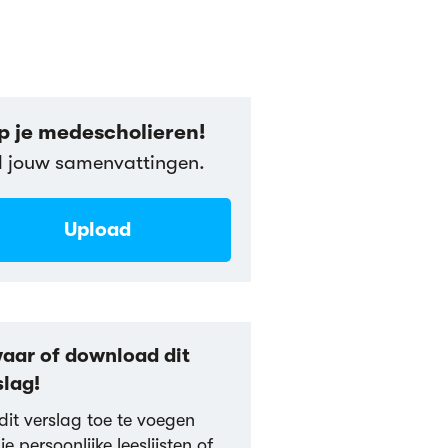
p je medescholieren!
l jouw samenvattingen.
Upload
aar of download dit
slag!
it verslag toe te voegen
je persoonlijke leeslijsten of