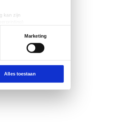
g kan zijn
erprinting)
t
detailgedeelte
in. U kunt uw
Marketing
 media te bieden en om ons
onze partners voor social
nformatie die je aan ze hebt
Alles toestaan