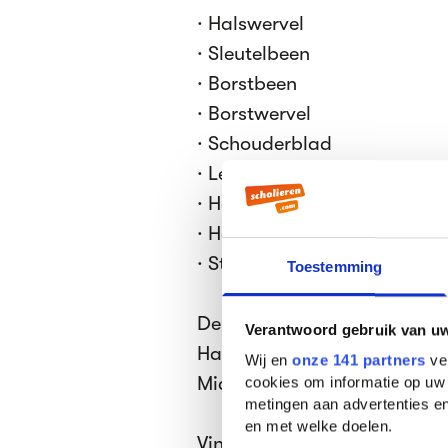
· Halswervel
· Sleutelbeen
· Borstbeen
· Borstwervel
· Schouderblad
· Lendenwervel
· Heupbeen
· Heiligbeen
· Staartbeen
Toestemming
De ledenmaten: Opperarmbe
Verantwoord gebruik van u
Handwortelbeentjes,
Wij en
onze 141 partners
ver
Middenhandsbeentjes
cookies om informatie op uw 
metingen aan advertenties en
en met welke doelen.
Vingerkootjes