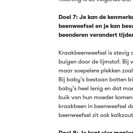
Doel 7: Je kan de kenmer
beenweefsel en je kan bes
beenderen verandert tijden
Kraakbeenweefsel is stevig 
buigen door de lijmstof. Bij
maar soepelere plekken zoals
Bij baby’s bestaan botten bi
baby’s heel lenig en dat moe
buik van hun moeder komen. 
kraakbeen in beenweefsel da
beenweefsel zit ook kalkzout 
Doel 8: Je kent vier mani