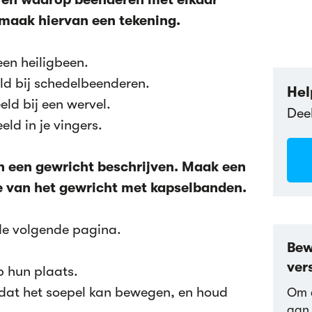
maak hiervan een tekening.
 een heiligbeen.
ld bij schedelbeenderen.
Hel
ld bij een wervel.
Dee
ld in je vingers.
an een gewricht beschrijven. Maak een
e van het gewricht met kapselbanden.
de volgende pagina.
Bew
ver
p hun plaats.
 dat het soepel kan bewegen, en houd
Om d
aan 