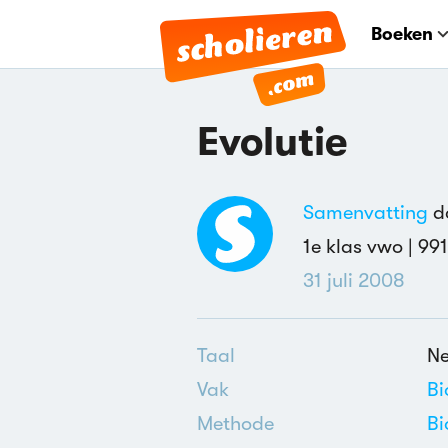
Boeken
Evolutie
Samenvatting
do
1e klas vwo |
99
31 juli 2008
Taal
Ne
Vak
Bi
Methode
Bi