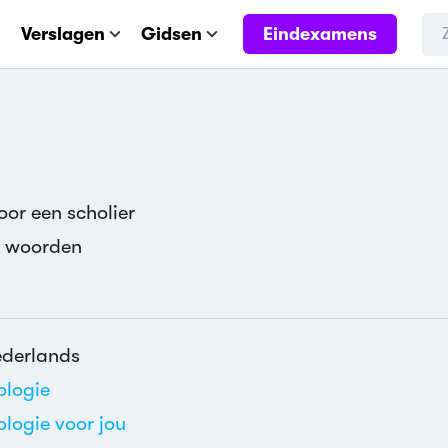
Eindexamens
Verslagen
Gidsen
or een scholier
1 woorden
derlands
ologie
ologie voor jou