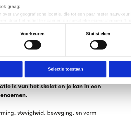
 ook graag:
 over uw geografische locatie, die tot een paar meter nauwkeuri
eren door het actief te scannen op specifieke eigenschappen (fing
onlijke gegevens worden verwerkt en stel uw voorkeuren in he
Voorkeuren
Statistieken
jzigen of intrekken in de Cookieverklaring.
ent en advertenties te personaliseren, om functies voor social
. Ook delen we informatie over jouw gebruik van onze site met 
e. Deze partners kunnen deze gegevens combineren met andere i
erzameld op basis van jouw gebruik van hun services.
Selectie toestaan
erden
die uw gegevens kunnen ontvangen en verwerken.
tie is van het skelet en je kan in een
benoemen.
erming, stevigheid, beweging, en vorm