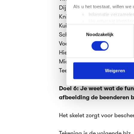
Als u het toestaat, willen we
Dijbeen
Informatie verzamelen
Knieschijf
Uw apparaat identific
Kuitbeen
Toestemmingsselectie
Lees meer over hoe uw perso
Scheenbeen
Noodzakelijk
toestemming op elk moment wi
Voetwortelbeentjes
We gebruiken cookies om cont
Hielbeen
websiteverkeer te analyseren
Middenvoetbeentjes
media, adverteren en analys
verstrekt of die ze hebben v
Teenkootjes
Weigeren
We werken samen met
63 d
Doel 6: Je weet wat de func
afbeelding de beenderen 
Het skelet zorgt voor besch
Tekening is de volgende blz.