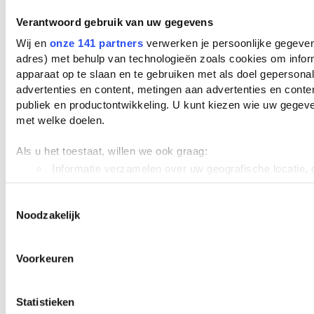
Zijn moeder is ziek
Verantwoord gebruik van uw gegevens
Zijn moeder wil hem niet meer
Wij en
onze 141 partners
verwerken je persoonlijke gegevens
adres) met behulp van technologieën zoals cookies om infor
apparaat op te slaan en te gebruiken met als doel gepersona
Controleren
advertenties en content, metingen aan advertenties en content
publiek en productontwikkeling. U kunt kiezen wie uw gegev
met welke doelen.
Als u het toestaat, willen we ook graag:
Help je medescholieren!
Informatie verzamelen over uw geografische locatie, d
Deel jouw samenvattingen.
meter nauwkeurig kan zijn
Uw apparaat identificeren door het actief te scannen 
Toestemmingsselectie
Noodzakelijk
eigenschappen (fingerprinting)
Upload
Lees meer over hoe uw persoonlijke gegevens worden verwe
voorkeuren in het
detailgedeelte
in. U kunt uw toestemming
Voorkeuren
wijzigen of intrekken in de Cookieverklaring.
We gebruiken cookies om content en advertenties te persona
Statistieken
Bewaar of download dit
functies voor social media te bieden en om ons websiteverke