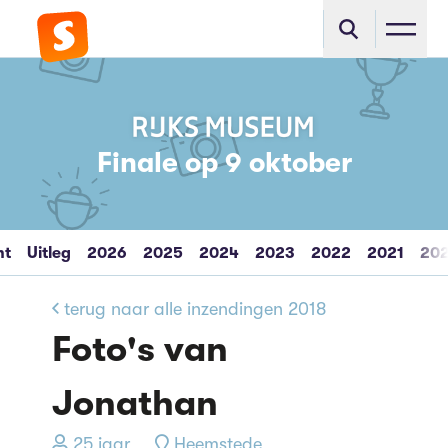
Finale op 9 oktober
ht
Uitleg
2026
2025
2024
2023
2022
2021
20
terug naar alle inzendingen 2018
Foto's van
Jonathan
25 jaar
Heemstede