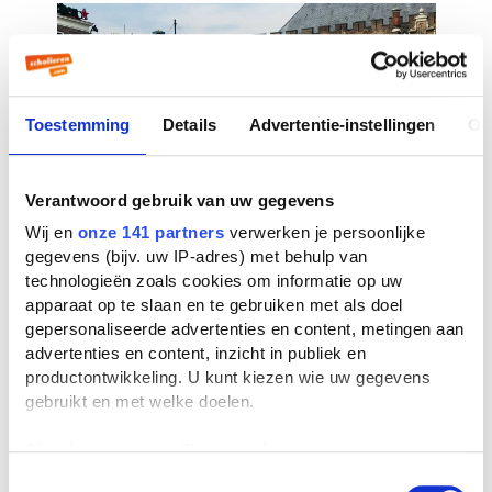
Toestemming
Details
Advertentie-instellingen
Ov
Verantwoord gebruik van uw gegevens
Wij en
onze 141 partners
verwerken je persoonlijke
gegevens (bijv. uw IP-adres) met behulp van
technologieën zoals cookies om informatie op uw
apparaat op te slaan en te gebruiken met als doel
gepersonaliseerde advertenties en content, metingen aan
advertenties en content, inzicht in publiek en
productontwikkeling. U kunt kiezen wie uw gegevens
gebruikt en met welke doelen.
Als u het toestaat, willen we ook graag:
Informatie verzamelen over uw geografische
Toestemmingsselectie