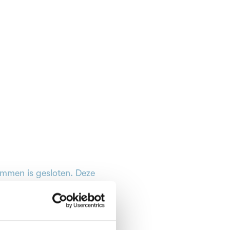
emmen is gesloten. Deze
ing is geëindigd met 0
n .