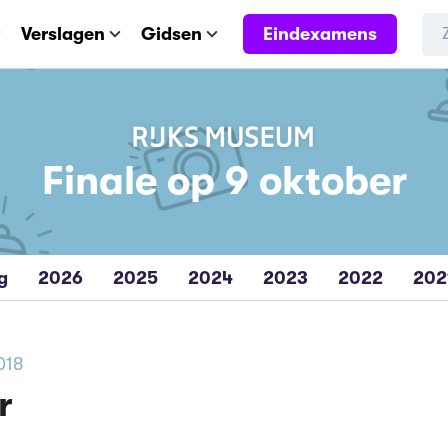
Eindexamens
Verslagen
Gidsen
Finale op 9 oktober
g
2026
2025
2024
2023
2022
202
018
r