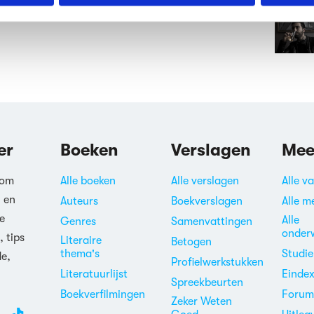
erden
die uw gegevens kunnen ontvangen en verwerken.
er
Boeken
Verslagen
Mee
 om
Alle boeken
Alle verslagen
Alle v
n en
Auteurs
Boekverslagen
Alle m
e
Alle
Genres
Samenvattingen
onder
, tips
Literaire
Betogen
thema's
Studi
de,
Profielwerkstukken
Literatuurlijst
Einde
Spreekbeurten
Boekverfilmingen
Foru
Zeker Weten