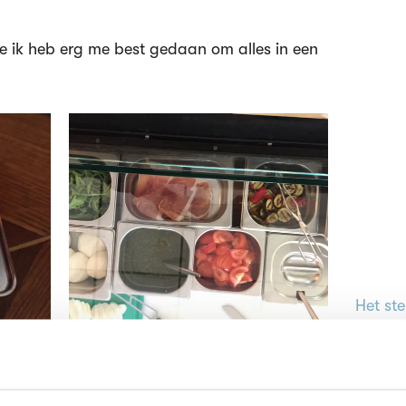
ne ik heb erg me best gedaan om alles in een
Het st
inzend
stemme