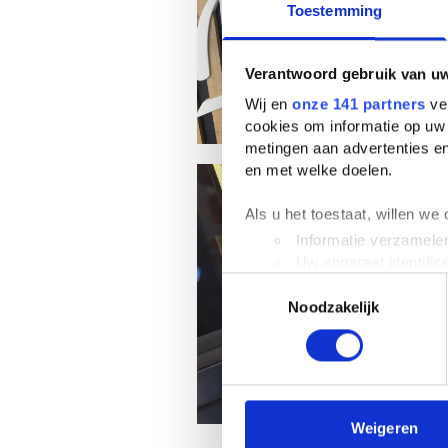
Toestemming
Verantwoord gebruik van u
Wij en
onze 141 partners
ver
cookies om informatie op uw 
metingen aan advertenties en
en met welke doelen.
Als u het toestaat, willen we
Informatie verzamelen
Uw apparaat identific
Toestemmingsselectie
Lees meer over hoe uw perso
Noodzakelijk
toestemming op elk moment wi
We gebruiken cookies om cont
websiteverkeer te analyseren
media, adverteren en analys
verstrekt of die ze hebben v
Weigeren