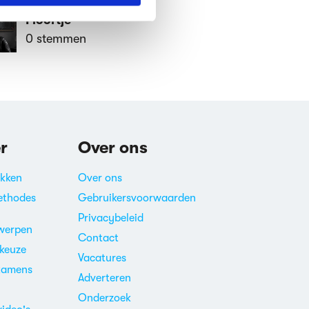
Floortje
0 stemmen
r
Over ons
akken
Over ons
ethodes
Gebruikersvoorwaarden
Privacybeleid
werpen
Contact
ekeuze
Vacatures
xamens
Adverteren
m
Onderzoek