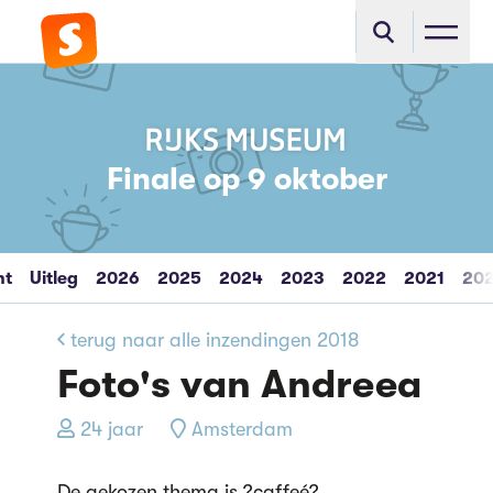
Finale op 9 oktober
ht
Uitleg
2026
2025
2024
2023
2022
2021
20
terug naar alle inzendingen 2018
Foto's van Andreea
24 jaar
Amsterdam
De gekozen thema is ?caffeé?