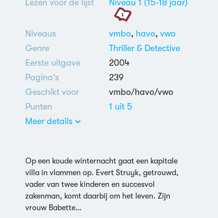
Lezen voor de lijst
Niveau 1 (15-18 jaar)
Niveaus
vmbo
,
havo
,
vwo
Genre
Thriller & Detective
Eerste uitgave
2004
Pagina's
239
Geschikt voor
vmbo/havo/vwo
Punten
1 uit 5
Meer details
Nederlands
Dood
,
Misdaad:
moord: whodunit
,
Op een koude winternacht gaat een kapitale
Moord
villa in vlammen op. Evert Struyk, getrouwd,
De eetclub (2010)
vader van twee kinderen en succesvol
Zilveren
zakenman, komt daarbij om het leven. Zijn
vrouw Babette…
vingerafdruk