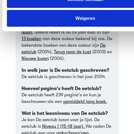
De eetclub
Weigeren
Wie schreef De eetclub?
De eetclub werd geschreven door
Saskia
Noort
. Saskia Noort is nu 59 jaar oud. Er zijn
13 boeken
van deze auteur bekend bij ons. De
bekendste boeken van deze auteur zijn
De
eetclub
(2004),
Terug naar de kust
(2003) en
Nieuwe buren
(2006).
In welk jaar is De eetclub geschreven?
De eetclub is geschreven in het jaar 2004.
Hoeveel pagina’s heeft De eetclub?
De eetclub heeft 239 pagina's en kun je
beschouwen als een
gemiddeld lang boek.
Wat is het leesniveau van De eetclub?
Je kan De eetclub lezen voor je lijst. De
eetclub is
Niveau 1 (15-18 jaar).
We raden De
eetclub aan voor
vmbo/havo/vwo.