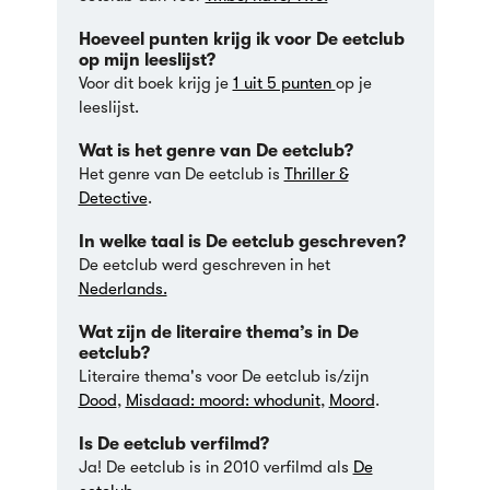
Hoeveel punten krijg ik voor De eetclub
op mijn leeslijst?
Voor dit boek krijg je
1 uit 5 punten
op je
leeslijst.
Wat is het genre van De eetclub?
Het genre van De eetclub is
Thriller &
Detective
.
In welke taal is De eetclub geschreven?
De eetclub werd geschreven in het
Nederlands.
Wat zijn de literaire thema’s in De
eetclub?
Literaire thema's voor De eetclub is/zijn
Dood
,
Misdaad: moord: whodunit
,
Moord
.
Is De eetclub verfilmd?
Ja! De eetclub is
in 2010 verfilmd als
De