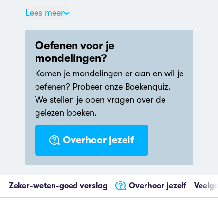
Gouden
Lees meer
Strop
NS
Oefenen voor je
Publieksprijs
mondelingen?
Komen je mondelingen er aan en wil je
oefenen? Probeer onze Boekenquiz.
We stellen je open vragen over de
gelezen boeken.
Overhoor jezelf
Zeker-weten-goed verslag
Overhoor jezelf
Veelge