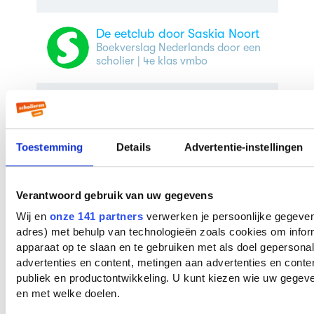
De eetclub door Saskia Noort
Boekverslag Nederlands door een
scholier
| 4e klas vmbo
De eetclub door Saskia Noort
Boekverslag Nederlands door een
scholier
Toestemming
Details
Advertentie-instellingen
De eetclub
Boekverslag Nederlands door een
Verantwoord gebruik van uw gegevens
scholier
| 6e klas vwo
Wij en
onze 141 partners
verwerken je persoonlijke gegevens
adres) met behulp van technologieën zoals cookies om infor
De eetclub door Saskia Noort
apparaat op te slaan en te gebruiken met als doel gepersona
Boekverslag Nederlands door een
advertenties en content, metingen aan advertenties en content
scholier
| 4e klas vwo
publiek en productontwikkeling. U kunt kiezen wie uw gegev
en met welke doelen.
De eetclub door Saskia Noort