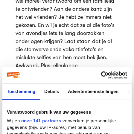
wel moreel verantwoord om een familielid
te ontvrienden? Aan de andere kant: zijn
het wel vrienden? Je hebt ze immers niet
gekozen. En wil je echt dat ze al die foto's
van avondjes iets te lang doorzakken
onder ogen krijgen? Laat staan dat je al
die stomvervelende vakantiefoto's en
mislukte selfies van hen moet bekijken.
Awkward. Plus: ellenlange
(gênante) Facebook-reacties.. Bijvoorbeeld
als je tante/oma/moeder het over je jeugd
gaat hebben. "Oh, je vriendin op deze foto
Toestemming
Details
Advertentie-instellingen
Ov
lijkt wel erg veel op je zus!" Juist,
ontvrienden.
Verantwoord gebruik van uw gegevens
De social media-politicus
Wij en
onze 141 partners
verwerken je persoonlijke
gegevens (bijv. uw IP-adres) met behulp van
Hij lijkt op elk gebied wel een expert te zijn,
technologieën zoals cookies om informatie op uw