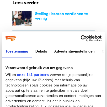
Lees verder
Stelling: leraren verdienen te
weinig
Studiekeuze in AI-tijdperk:
'Uiteindelijk gaat het om
persoonlijke interesses'
Toestemming
Details
Advertentie-instellingen
Ov
TeamNL strijdt om de wereldtitel
in debatteren
Verantwoord gebruik van uw gegevens
Wij en
onze 141 partners
verwerken je persoonlijke
gegevens (bijv. uw IP-adres) met behulp van
technologieën zoals cookies om informatie op uw
apparaat op te slaan en te gebruiken met als doel
Populaire blogs
gepersonaliseerde advertenties en content, metingen aan
advertenties en content, inzicht in publiek en
productontwikkeling. U kunt kiezen wie uw gegevens