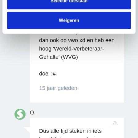
Selectie toestaan
We werken samen met
63 derden
die uw gegevens
F.
kunnen ontvangen en verwerken.
Weigeren
Joow cool idee, maar ik zit
dan ook op vwo xd en heb een
hoog 'Wereld-Verbeteraar-
Gehalte' (WVG)
doei :#
15 jaar geleden
Q.
Dus alle tijd steken in iets