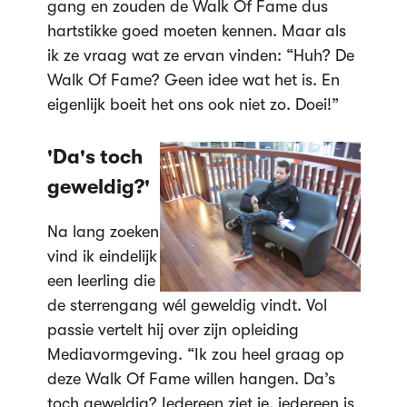
gang en zouden de Walk Of Fame dus
hartstikke goed moeten kennen. Maar als
ik ze vraag wat ze ervan vinden: “Huh? De
Walk Of Fame? Geen idee wat het is. En
eigenlijk boeit het ons ook niet zo. Doei!”
'Da's toch
geweldig?'
Na lang zoeken
vind ik eindelijk
een leerling die
de sterrengang wél geweldig vindt. Vol
passie vertelt hij over zijn opleiding
Mediavormgeving. “Ik zou heel graag op
deze Walk Of Fame willen hangen. Da’s
toch geweldig? Iedereen ziet je, iedereen is