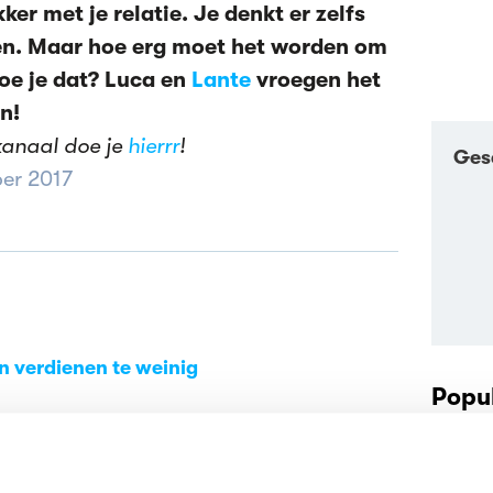
ker met je relatie. Je denkt er zelfs
ken. Maar hoe erg moet het worden om
doe je dat? Luca en
Lante
vroegen het
n!
kanaal doe je
hierrr
!
Ges
er 2017
en verdienen te weinig
Popul
AI-tijdperk: 'Uiteindelijk gaat het om