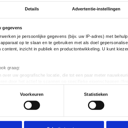
teresses'
Details
Advertentie-instellingen
w gegevens
 om de wereldtitel in debatteren
werken je persoonlijke gegevens (bijv. uw IP-adres) met behulp
apparaat op te slaan en te gebruiken met als doel gepersonalise
 content, inzicht in publiek en productontwikkeling. U kunt kiez
 ook graag:
 over uw geografische locatie, die tot een paar meter nauwkeuri
eren door het actief te scannen op specifieke eigenschappen (fing
onlijke gegevens worden verwerkt en stel uw voorkeuren in he
Voorkeuren
Statistieken
jzigen of intrekken in de Cookieverklaring.
ent en advertenties te personaliseren, om functies voor social
REACTIES
. Ook delen we informatie over jouw gebruik van onze site met 
e. Deze partners kunnen deze gegevens combineren met andere i
erzameld op basis van jouw gebruik van hun services.