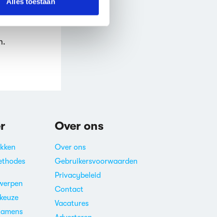
Alles toestaan
n.
r
Over ons
akken
Over ons
ethodes
Gebruikersvoorwaarden
Privacybeleid
werpen
Contact
ekeuze
Vacatures
xamens