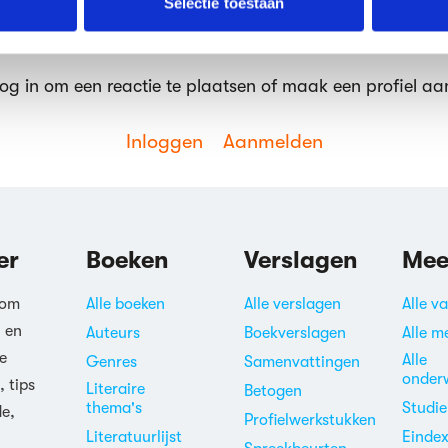
Selectie toestaan
erden
die uw gegevens kunnen ontvangen en verwerken.
og in om een reactie te plaatsen of maak een profiel aa
Inloggen
Aanmelden
er
Boeken
Verslagen
Mee
 om
Alle boeken
Alle verslagen
Alle v
n en
Auteurs
Boekverslagen
Alle m
e
Alle
Genres
Samenvattingen
onder
, tips
Literaire
Betogen
thema's
Studi
de,
Profielwerkstukken
Literatuurlijst
Einde