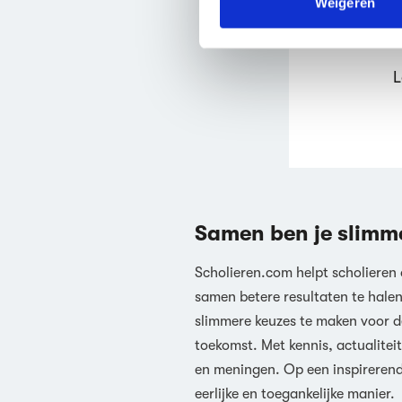
Weigeren
We werken samen met
63 d
L
Samen ben je slimm
Scholieren.com helpt scholieren
samen betere resultaten te hale
slimmere keuzes te maken voor d
toekomst. Met kennis, actualiteit
en meningen. Op een inspireren
eerlijke en toegankelijke manier.