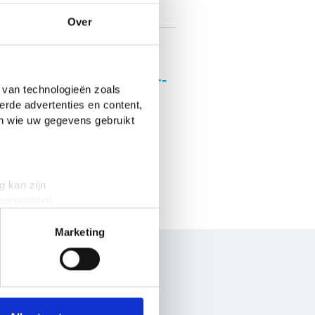
Over
Van
studiefinanciering
tot DigiD: jouw 18+-
 van technologieën zoals
checklist
erde advertenties en content,
en wie uw gegevens gebruikt
g kan zijn
erprinting)
t
detailgedeelte
in. U kunt uw
Marketing
 media te bieden en om ons
onze partners voor social
nformatie die je aan ze hebt