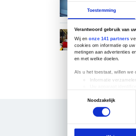
persoonlijke in
Toestemming
Verantwoord gebruik van u
TeamNL strijdt
Wij en
onze 141 partners
ver
cookies om informatie op uw 
metingen aan advertenties en
en met welke doelen.
Als u het toestaat, willen we
Informatie verzamelen
Uw apparaat identific
Toestemmingsselectie
Lees meer over hoe uw perso
Noodzakelijk
toestemming op elk moment wi
We gebruiken cookies om cont
websiteverkeer te analyseren
media, adverteren en analys
verstrekt of die ze hebben v