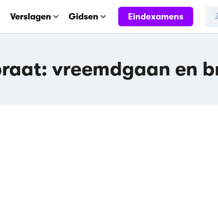
Eindexamens
Verslagen
Gidsen
praat: vreemdgaan en b