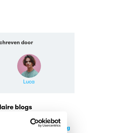
chreven door
Luca
aire blogs
Stelling: leraren
verdienen te weinig