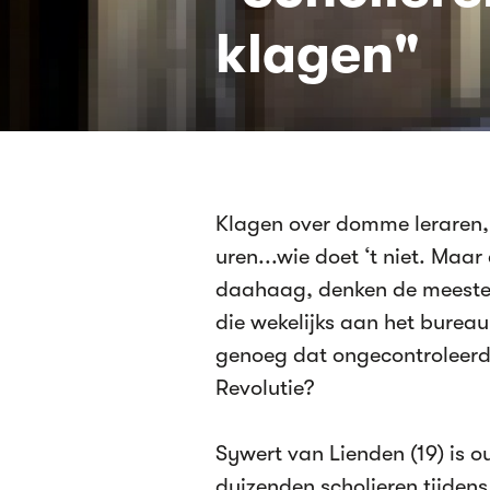
klagen"
Klagen over domme leraren, t
uren...wie doet ‘t niet. Maar
daahaag, denken de meeste s
die wekelijks aan het burea
genoeg dat ongecontroleerd 
Revolutie?
Sywert van Lienden (19) is o
duizenden scholieren tijden