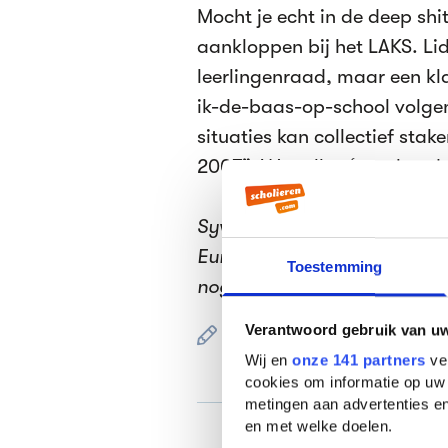
Mocht je echt in de deep shit 
aankloppen bij het LAKS. Li
leerlingenraad, maar een kl
ik-de-baas-op-school volgen
situaties kan collectief stak
2007”. We zullen ‘t onthoud
Sywert van Lienden studeer
Europese Studies. En hij is 
Toestemming
nog altijd nieuwe bestuursl
Verantwoord gebruik van u
Gepubliceerd op 28 febru
Wij en
onze 141 partners
ver
cookies om informatie op uw 
metingen aan advertenties en
en met welke doelen.