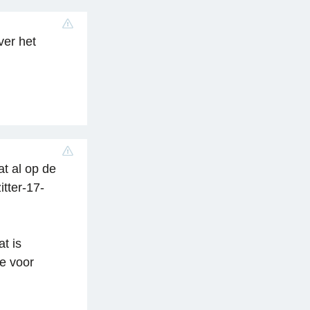
ver het
at al op de
itter-17-
at is
re voor