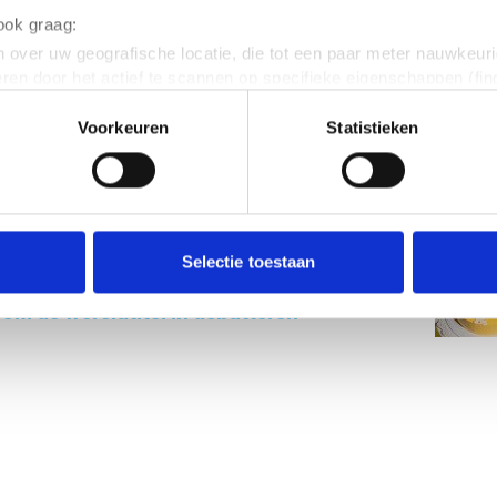
 ook graag:
 over uw geografische locatie, die tot een paar meter nauwkeuri
en verdienen te weinig
eren door het actief te scannen op specifieke eigenschappen (fing
Popul
onlijke gegevens worden verwerkt en stel uw voorkeuren in he
Voorkeuren
Statistieken
jzigen of intrekken in de Cookieverklaring.
ent en advertenties te personaliseren, om functies voor social
AI-tijdperk: 'Uiteindelijk gaat het om
. Ook delen we informatie over jouw gebruik van onze site met 
teresses'
e. Deze partners kunnen deze gegevens combineren met andere i
erzameld op basis van jouw gebruik van hun services.
Selectie toestaan
erden
die uw gegevens kunnen ontvangen en verwerken.
 om de wereldtitel in debatteren