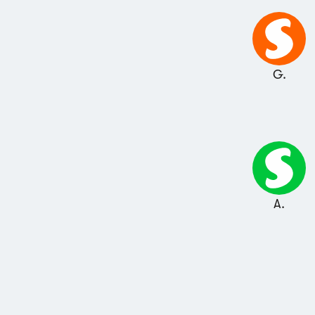
G.
A.