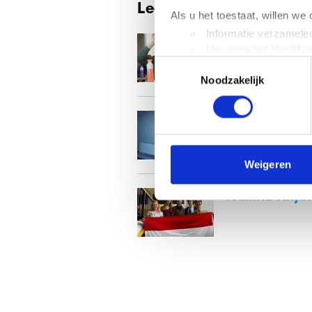
Lees verder
Als u het toestaat, willen we
Informatie verzamelen
Stelling: lerar
Uw apparaat identific
Toestemmingsselectie
Lees meer over hoe uw perso
Noodzakelijk
toestemming op elk moment wi
We gebruiken cookies om cont
Studiekeuze in 
websiteverkeer te analyseren
persoonlijke in
media, adverteren en analys
verstrekt of die ze hebben v
Weigeren
We werken samen met
63 d
TeamNL strijdt