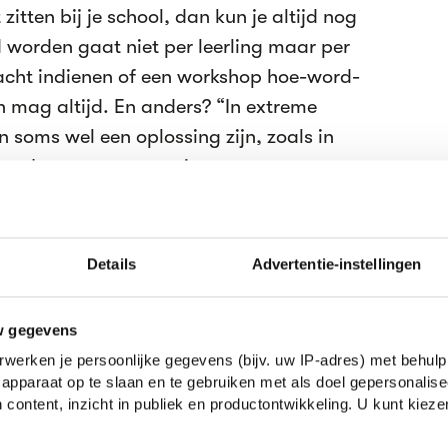
zitten bij je school, dan kun je altijd nog
d worden gaat niet per leerling maar per
acht indienen of een workshop hoe-word-
 mag altijd. En anders? “In extreme
en soms wel een oplossing zijn, zoals in
en. Je weet maar nooit.
t inmiddels Rechten, Economie én
columnist bij HP/DeTijd. Het LAKS zoekt
Details
Advertentie-instellingen
eden,
interesse
?
Ges
w gegevens
ari 2010
werken je persoonlijke gegevens (bijv. uw IP-adres) met behulp
apparaat op te slaan en te gebruiken met als doel gepersonalise
 content, inzicht in publiek en productontwikkeling. U kunt kiez