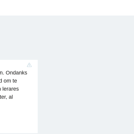
an. Ondanks
nd om te
n lerares
er, al