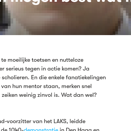
e moeilijke toetsen en nutteloze
 er serieus tegen in actie komen? Ja
cholieren. En die enkele fanatiekelingen
u van hun mentor staan, merken snel
zeiken weinig zinvol is. Wat dan wel?
ud-voorzitter van het LAKS, leidde
s de 1040-
demonstratie
in Den Haag en