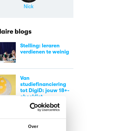
Nick
aire blogs
Stelling: leraren
verdienen te weinig
Van
studiefinanciering
tot DigiD: jouw 18+-
checklist
Over