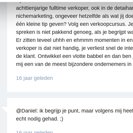
zijn, en daar reken ik mezelf ook zeker onder. Ik
achttienjarige fulltime verkoper, ook in de detaiha
nichemarketing, ongeveer hetzelfde als wat jij doe
één kleine tip geven? Volg een verkoopcursus. J
spreken is niet pakkend genoeg, als je begrijpt wa
Er zitten teveel uhhh en ehmmm momenten in en
verkoper is dat niet handig, je verliest snel de in
de klant. Ontwikkel een vlotte babbel en dan ben 
Reageren
mij een van de meest bijzondere ondernemers in 
16 jaar geleden
@Daniel: ik begrijp je punt, maar volgens mij heeft
echt nodig gehad. ;)
16 jaar geleden