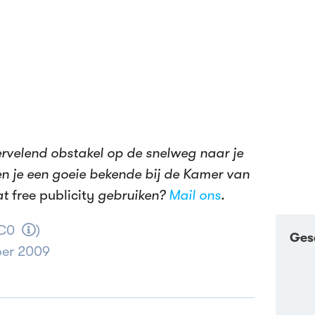
 vervelend obstakel op de snelweg naar je
en je een goeie bekende bij de Kamer van
at
free publicity
gebruiken?
Mail ons
.
C0
)
Ges
ber 2009