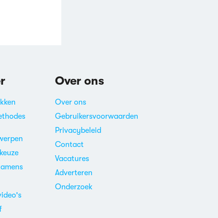
r
Over ons
akken
Over ons
ethodes
Gebruikersvoorwaarden
Privacybeleid
werpen
Contact
ekeuze
Vacatures
xamens
Adverteren
m
Onderzoek
video's
f