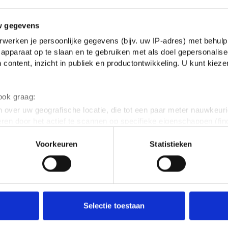
w gegevens
werken je persoonlijke gegevens (bijv. uw IP-adres) met behulp
apparaat op te slaan en te gebruiken met als doel gepersonalise
 content, inzicht in publiek en productontwikkeling. U kunt kiez
REACTIES
 ook graag:
 over uw geografische locatie, die tot een paar meter nauwkeuri
eren door het actief te scannen op specifieke eigenschappen (fing
Wow, knap! Mag dat eigenlijk wel als minderjarig
onlijke gegevens worden verwerkt en stel uw voorkeuren in he
Voorkeuren
Statistieken
jzigen of intrekken in de Cookieverklaring.
16 jaar geleden
ent en advertenties te personaliseren, om functies voor social
. Ook delen we informatie over jouw gebruik van onze site met 
e. Deze partners kunnen deze gegevens combineren met andere i
erzameld op basis van jouw gebruik van hun services.
Selectie toestaan
Robbin! Mooi voor mekaar, echt, menigeen zal jal
erden
die uw gegevens kunnen ontvangen en verwerken.