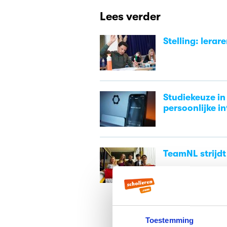
Lees verder
Stelling: lerar
Studiekeuze in 
persoonlijke in
TeamNL strijdt
Toestemming