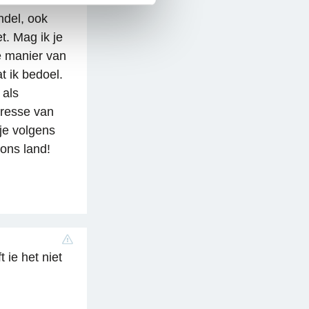
 ben een
ndel, ook
t. Mag ik je
e manier van
t ik bedoel.
 als
teresse van
je volgens
ons land!
 ie het niet