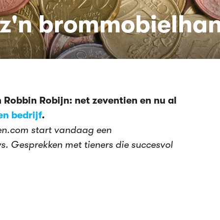
 z'n brommobielha
 Robbin Robijn: net zeventien en nu al
en bedrijf
.
en.com start vandaag een
ws. Gesprekken met tieners die succesvol