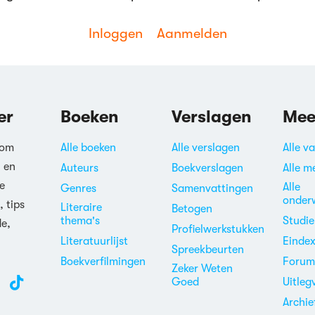
Reageren
Inloggen
Aanmelden
er
Boeken
Verslagen
Mee
Reageren
 om
Alle boeken
Alle verslagen
Alle v
n en
Auteurs
Boekverslagen
Alle m
e
Alle
Genres
Samenvattingen
onder
, tips
Literaire
Betogen
thema's
Studi
de,
Profielwerkstukken
Literatuurlijst
Einde
Spreekbeurten
Boekverfilmingen
Foru
Zeker Weten
Goed
Uitleg
Archie