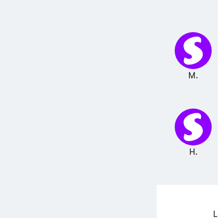
M.
H.
L