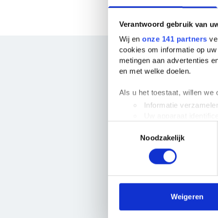
Verantwoord gebruik van u
Wij en
onze 141 partners
ver
cookies om informatie op uw 
metingen aan advertenties en
en met welke doelen.
Als u het toestaat, willen we
Informatie verzamelen
Uw apparaat identific
Toestemmingsselectie
Lees meer over hoe uw perso
Noodzakelijk
toestemming op elk moment wi
A.
We gebruiken cookies om cont
websiteverkeer te analyseren
media, adverteren en analys
verstrekt of die ze hebben v
Weigeren
We werken samen met
63 d