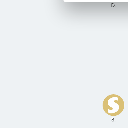
D.
S.