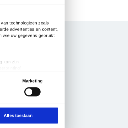
 van technologieën zoals
erde advertenties en content,
en wie uw gegevens gebruikt
g kan zijn
erprinting)
e?
t
detailgedeelte
in. U kunt uw
Marketing
 media te bieden en om ons
onze partners voor social
nformatie die je aan ze hebt
Alles toestaan
oers op je