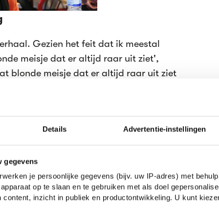
g
erhaal. Gezien het feit dat ik meestal
de meisje dat er altijd raar uit ziet',
t blonde meisje dat er altijd raar uit ziet
. Achter mijn rug om hoor ik veel gelach,
holieren mijn tijdelijke bekering niet
k toevallig niet goed? Zakt hij af? Geen
Details
Advertentie-instellingen
 over mijn hoofddoek.
ntine. Met een vriendin rustig te praten
s verderop zitten een stuk of acht
w gegevens
ken niet al te geamuseerd door mijn
werken je persoonlijke gegevens (bijv. uw IP-adres) met behulp
apparaat op te slaan en te gebruiken met als doel gepersonalise
2O rakelings langs mijn hoofd. Ik ben
 content, inzicht in publiek en productontwikkeling. U kunt kiez