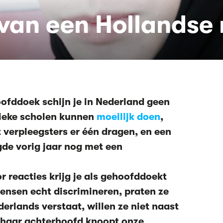
van een Hollandse
ofddoek schijn je in Nederland geen
lieke scholen kunnen
moeilijk doen
,
t verpleegsters er één dragen, en een
gde vorig jaar nog met een
 reacties krijg je als gehoofddoekt
ensen echt discrimineren, praten ze
derlands verstaat, willen ze niet naast
n haar achterhoofd knoopt onze