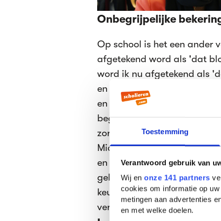
Onbegrijpelijke bekerin
Op school is het een ander v
afgetekend word als 'dat blon
word ik nu afgetekend als 'da
en nu een hoofddoek draagt'
en ik heb het idee dat medesc
begrijpen. Zit mijn hoofddoe
zorgen over mijn haar, maar
Toestemming
Middagpauze, ik zit in de ka
en een boterham te eten. Iet
Verantwoord gebruik van u
geloofsgenoten, maar die lij
Wij en
onze 141 partners
ver
cookies om informatie op uw 
keuze. Er vliegt een flesje H
metingen aan advertenties en
verontwaardigd.
en met welke doelen.