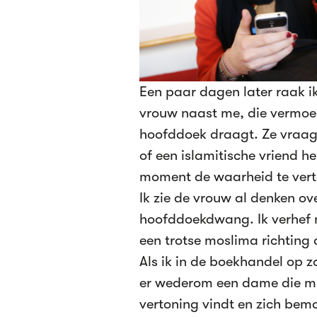
Een paar dagen later raak ik
vrouw naast me, die vermoed
hoofddoek draagt. Ze vraagt
of een islamitische vriend he
moment de waarheid te vertel
Ik zie de vrouw al denken ov
hoofddoekdwang. Ik verhef m
een trotse moslima richting
Als ik in de boekhandel op z
er wederom een dame die mij
vertoning vindt en zich bem