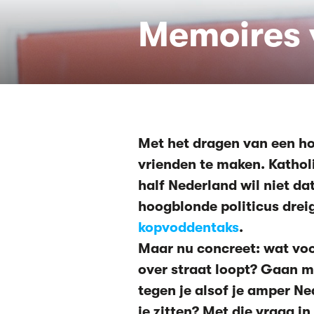
Memoires 
Met het dragen van een ho
vrienden te maken. Katho
half Nederland wil niet da
hoogblonde politicus drei
kopvoddentaks
.
Maar nu concreet: wat voor
over straat loopt? Gaan m
tegen je alsof je amper Ne
je zitten? Met die vraag i