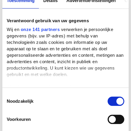
Toestemming
Details
Advertentie-instellingen
Ov
Verantwoord gebruik van uw gegevens
Wij en
onze 141 partners
verwerken je persoonlijke
Populaire blogs
gegevens (bijv. uw IP-adres) met behulp van
technologieën zoals cookies om informatie op uw
apparaat op te slaan en te gebruiken met als doel
Stelling: leraren verdienen te
weinig
gepersonaliseerde advertenties en content, metingen aan
advertenties en content, inzicht in publiek en
productontwikkeling. U kunt kiezen wie uw gegevens
gebruikt en met welke doelen.
Van studiefinanciering tot DigiD:
jouw 18+-checklist
Als u het toestaat, willen we ook graag:
Informatie verzamelen over uw geografische
Toestemmingsselectie
Noodzakelijk
locatie, die tot een paar meter nauwkeurig kan zijn
Uw apparaat identificeren door het actief te
scannen op specifieke eigenschappen (fingerprinting)
Voorkeuren
Lees meer over hoe uw persoonlijke gegevens worden
verwerkt en stel uw voorkeuren in het
detailgedeelte
in.