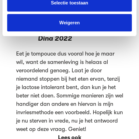
verzameld op basis van jouw gebruik van hun services.
Selectie toestaan
because we already live in
We werken samen met
63 derden
die uw gegevens
a very judgemental
kunnen ontvangen en verwerken.
Weigeren
society’’ -
Dina 2022
Eet je tompouce dus vooral hoe je maar
wil, want de samenleving is helaas al
veroordelend genoeg. Laat je door
niemand stoppen bij het eten ervan, tenzij
je lactose intolerant bent, dan kun je het
beter niet doen. Sommige manieren zijn wel
handiger dan andere en hiervan is mijn
invriesmethode een voorbeeld. Hopelijk kun
je nu sterven in vrede, nu je het antwoord
weet op deze vraag. Geniet!
Lees ook