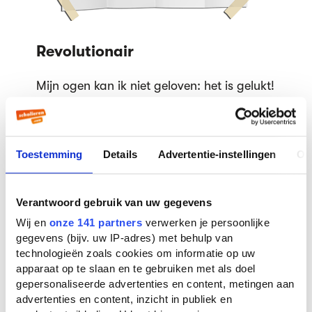
Revolutionair
Mijn ogen kan ik niet geloven: het is gelukt!
Ik wil helemaal geen hoge verwachtingen
hebben, maar als ik hiermee een Nobelprijs
of zo’n orde van Oranje-Nassau-ding krijg,
Toestemming
Details
Advertentie-instellingen
Ov
dan zou ik dat zeker niet gek vinden. Je
kunt dus gewoon je tompouce een korte
tijd in de vriezer laten, dan wordt de vulling
Verantwoord gebruik van uw gegevens
steviger en vormt die geen obstakel bij het
Wij en
onze 141 partners
verwerken je persoonlijke
eten.
gegevens (bijv. uw IP-adres) met behulp van
technologieën zoals cookies om informatie op uw
Geen zorgen, je tompouce zal niet
apparaat op te slaan en te gebruiken met als doel
helemaal bevriezen. Hij wordt alleen een
gepersonaliseerde advertenties en content, metingen aan
klein beetje kouder dan normaal, maar de
advertenties en content, inzicht in publiek en
textuur van de rest van de lagen blijft