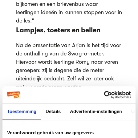
bijkomen en een brievenbus waar
leerlingen ideeën in kunnen stoppen voor in
de les."
Lampjes, toeters en bellen
Na de presentatie van Arjan is het tijd voor
de onthulling van de Swag-o-meter.
Hiervoor wordt leerlinge Romy naar voren
geroepen: zij is degene die de meter
uiteindelijk bedacht. Zelf wil ze later ook
natuurkundeleraar worden.
Alle hoofden draaien om naar de deur van
het lokaal, want daar hangt de meter. Dan
Toestemming
Details
Advertentie-instellingen
Ov
gaat het doek eraf en is het eindresultaat
te zien: een lange zuil met vijftien lampjes,
twee zwaailichten (een voor als de les veel
Verantwoord gebruik van uw gegevens
swag had en een voor als dat niet zo was)