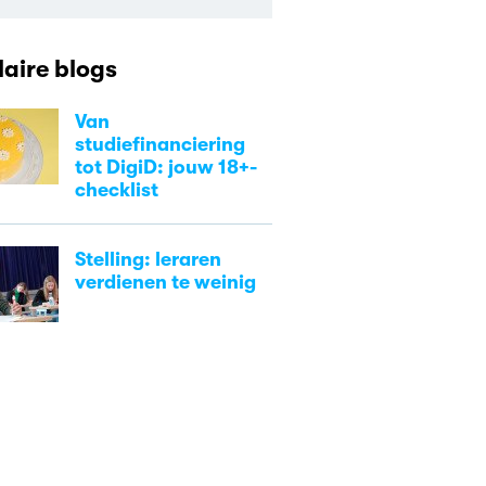
aire blogs
Van
studiefinanciering
tot DigiD: jouw 18+-
checklist
Stelling: leraren
verdienen te weinig