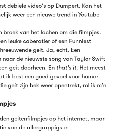
est debiele video's op Dumpert. Kan het
elijk weer een nieuwe trend in Youtube-
n broek van het lachen om die filmpjes.
en leuke caberatier of een Funniest
reeuwende geit. Ja, echt. Een
e naar de nieuwste song van Taylor Swift
 een geit doorheen. En
that’s it
. Het meest
 dat ik best een goed gevoel voor humor
die geit zijn bek weer opentrekt, rol ik m’n
mpjes
den geitenfilmpjes op het internet, maar
ctie van de allergrappigste: