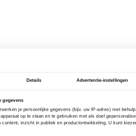
Details
Advertentie-instellingen
 Justin Bieber,
‘Dynamite’
van Taio
w gegevens
n Adele,
‘Friday’
van Rebecca Black en
werken je persoonlijke gegevens (bijv. uw IP-adres) met behulp
apparaat op te slaan en te gebruiken met als doel gepersonalise
van One Direction.
 content, inzicht in publiek en productontwikkeling. U kunt kiez
reld