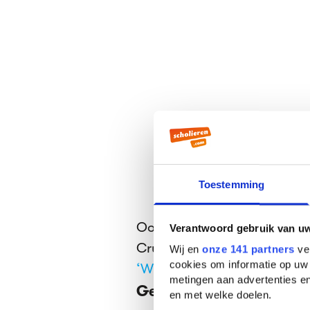
Toestemming
Ook heel erg leuk:
‘Baby’
van
Verantwoord gebruik van u
Cruz,
‘Rolling in the Deep’
va
Wij en
onze 141 partners
ver
cookies om informatie op uw 
‘What makes you beautiful’
metingen aan advertenties en
Geiten veroveren de we
en met welke doelen.