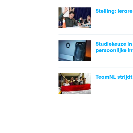
Stelling: lerar
Studiekeuze in 
persoonlijke in
TeamNL strijdt