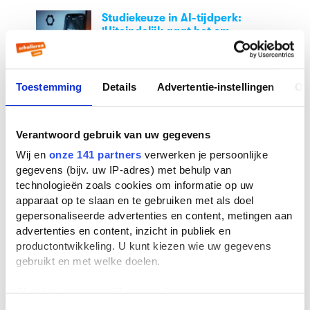
Studiekeuze in AI-tijdperk:
'Uiteindelijk gaat het om
persoonlijke interesses'
Toestemming
Details
Advertentie-instellingen
Ov
TeamNL strijdt om de wereldtitel
in debatteren
Verantwoord gebruik van uw gegevens
Wij en
onze 141 partners
verwerken je persoonlijke
gegevens (bijv. uw IP-adres) met behulp van
Populaire blogs
technologieën zoals cookies om informatie op uw
apparaat op te slaan en te gebruiken met als doel
gepersonaliseerde advertenties en content, metingen aan
Stelling: leraren verdienen te
advertenties en content, inzicht in publiek en
weinig
productontwikkeling. U kunt kiezen wie uw gegevens
gebruikt en met welke doelen.
Van studiefinanciering tot DigiD:
Als u het toestaat, willen we ook graag:
jouw 18+-checklist
Informatie verzamelen over uw geografische