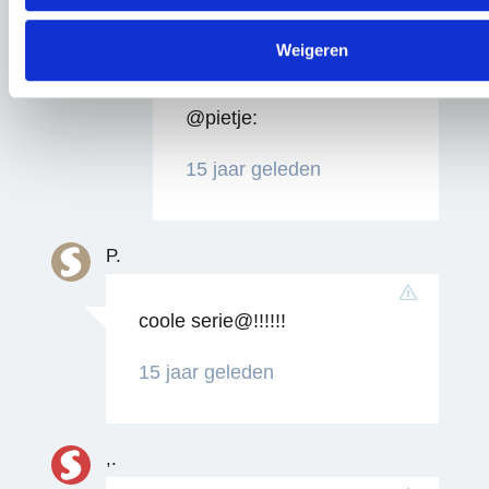
Weigeren
Wat hij zegt.
@pietje:
15 jaar geleden
P.
coole serie@!!!!!!
15 jaar geleden
,.