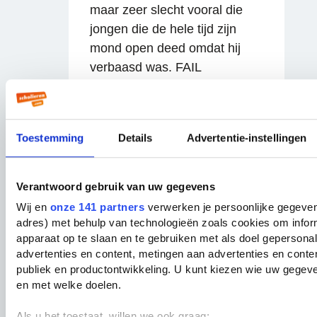
maar zeer slecht vooral die
jongen die de hele tijd zijn
Reageren
mond open deed omdat hij
verbaasd was. FAIL
15 jaar geleden
Toestemming
Details
Advertentie-instellingen
L.
Reageren
Verantwoord gebruik van uw gegevens
Kees snapt 'm nie.
Wij en
onze 141 partners
verwerken je persoonlijke gegevens
adres) met behulp van technologieën zoals cookies om infor
15 jaar geleden
apparaat op te slaan en te gebruiken met als doel gepersona
advertenties en content, metingen aan advertenties en content
publiek en productontwikkeling. U kunt kiezen wie uw gegev
en met welke doelen.
P.
Als u het toestaat, willen we ook graag: