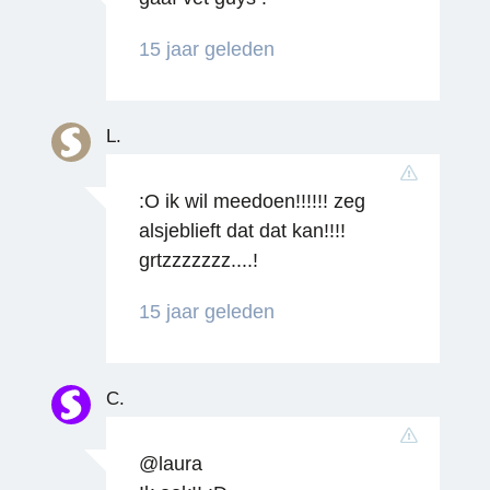
15 jaar geleden
Reageren
L.
:O ik wil meedoen!!!!!! zeg
alsjeblieft dat dat kan!!!!
grtzzzzzzz....!
Reageren
15 jaar geleden
C.
@laura
Reageren