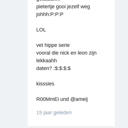
pietertje gooi jezelf weg
johhh:P:P:P
LOL
vet hippe serie
vooral die nick en leon zijn
lekkaahh
Reageren
daten? :$:$:$:$
kisssies
R00MmEi und @ameij
15 jaar geleden