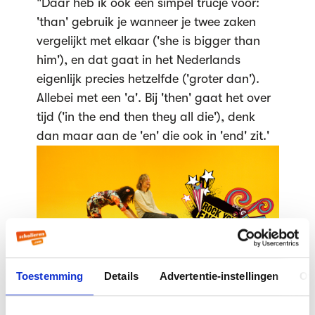
"Daar heb ik ook een simpel trucje voor:
'than' gebruik je wanneer je twee zaken
vergelijkt met elkaar ('she is bigger than
him'), en dat gaat in het Nederlands
eigenlijk precies hetzelfde ('groter dan').
Allebei met een 'a'. Bij 'then' gaat het over
tijd ('in the end then they all die'), denk
dan maar aan de 'en' die ook in 'end' zit.'
Toestemming
Details
Advertentie-instellingen
Ov
Online cursus