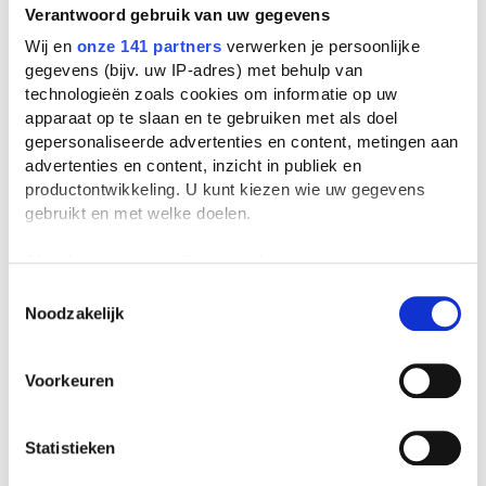
Verantwoord gebruik van uw gegevens
Meer Engelse bijles nodig? Buffi heeft een
Wij en
onze 141 partners
verwerken je persoonlijke
eigen online cursus Engels voor
gegevens (bijv. uw IP-adres) met behulp van
Nederlanders gemaakt,
Rock Your English!
.
technologieën zoals cookies om informatie op uw
Scholieren.com-bezoekers krijgen tijdelijk
apparaat op te slaan en te gebruiken met als doel
10 euro korting op het Rock Your English @
gepersonaliseerde advertenties en content, metingen aan
advertenties en content, inzicht in publiek en
Home-pakket. Korting krijg je door de
productontwikkeling. U kunt kiezen wie uw gegevens
kortingscode SCHOLIEREN in te vullen als
gebruikt en met welke doelen.
je bestelt. Meer info over de cursus vind je
hier
.
Als u het toestaat, willen we ook graag:
Informatie verzamelen over uw geografische
Toestemmingsselectie
Beeld: Titia Hahne
Noodzakelijk
locatie, die tot een paar meter nauwkeurig kan zijn
Gepubliceerd op 7 maart 2013
Uw apparaat identificeren door het actief te
scannen op specifieke eigenschappen (fingerprinting)
Voorkeuren
Lees meer over hoe uw persoonlijke gegevens worden
verwerkt en stel uw voorkeuren in het
detailgedeelte
in.
U kunt uw toestemming op elk moment wijzigen of
Statistieken
intrekken in de Cookieverklaring.
Lees verder