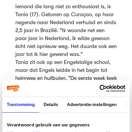
Iemand die lang niet zo enthousiast is, is
Tania (17). Geboren op Curaçao, op haar
negende naar Nederland verhuisd en sinds
2,5 jaar in Brazilië. "Ik woonde net een
paar jaar in Nederland, ik wilde gewoon
écht niet opnieuw weg. Het duurde ook een
jaar tot ik hier gewend was."
Tania zit ook op een Engelstalige school,
maar dat Engels leidde in het begin tot
heimwee en huilbuien. "De eerste week keek
ik de scheikundeleraar aan, en dacht ik:
‘nee! Je maakt een grapje! Ik heb geen
idee waar jullie het over hebben!’"
Toestemming
Details
Advertentie-instellingen
Ov
Ook vrienden maken viel haar vies tegen.
"Het is makkelijker om afscheid van oude
Verantwoord gebruik van uw gegevens
vrienden te nemen, dan nieuwe vrienden te