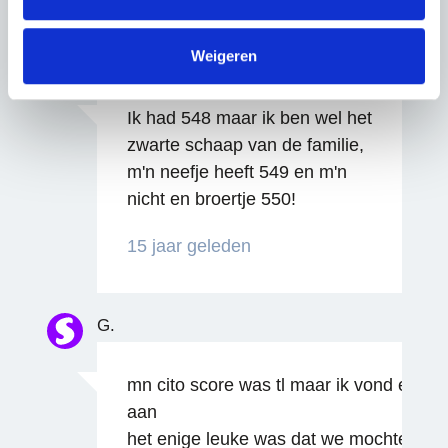
We werken samen met
63 derden
die uw gegevens
kunnen ontvangen en verwerken.
Weigeren
L.
Ik had 548 maar ik ben wel het
Reageren
zwarte schaap van de familie,
m'n neefje heeft 549 en m'n
nicht en broertje 550!
15 jaar geleden
G.
Reageren
mn cito score was tl maar ik vond er nik
aan
het enige leuke was dat we mochten