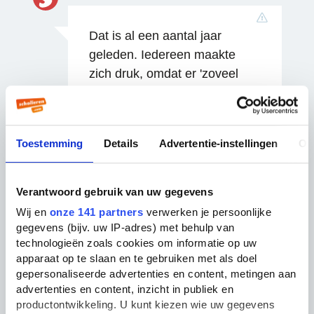
Dat is al een aantal jaar
geleden. Iedereen maakte
zich druk, omdat er 'zoveel
vanaf zou hangen'. Ik had 548,
vond hem dus wel
meevallen:D.
Toestemming
Details
Advertentie-instellingen
Ov
16 jaar geleden
Verantwoord gebruik van uw gegevens
Reageren
Wij en
onze 141 partners
verwerken je persoonlijke
G.
gegevens (bijv. uw IP-adres) met behulp van
technologieën zoals cookies om informatie op uw
apparaat op te slaan en te gebruiken met als doel
ik had 547, een na
gepersonaliseerde advertenties en content, metingen aan
hoogste(hoogste was 548)
advertenties en content, inzicht in publiek en
van de klas :) ik was eerst
productontwikkeling. U kunt kiezen wie uw gegevens